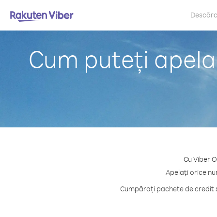
Descăr
Cum puteți apela 
Cu Viber O
Apelați orice nu
Cumpărați pachete de credit s