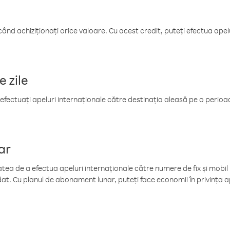
când achiziționați orice valoare. Cu acest credit, puteți efectua ape
e zile
efectuați apeluri internaționale către destinația aleasă pe o perioadă
ar
tea de a efectua apeluri internaționale către numere de fix și mobil la
at. Cu planul de abonament lunar, puteți face economii în privința ap