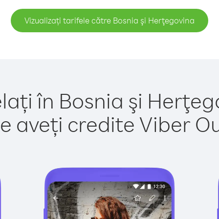
Vizualizați tarifele către Bosnia şi Herţegovina
lați în Bosnia şi Herţeg
e aveți credite Viber Out