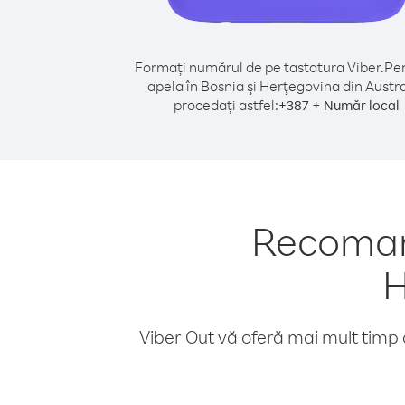
Formați numărul de pe tastatura Viber.
Pen
apela în Bosnia şi Herţegovina din Austra
procedați astfel:
+
+
387
Număr local
Recomand
H
Viber Out vă oferă mai mult timp d