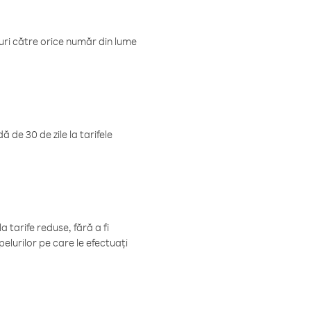
luri către orice număr din lume
 de 30 de zile la tarifele
 tarife reduse, fără a fi
elurilor pe care le efectuați