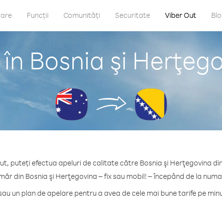
care
Funcții
Comunități
Securitate
Viber Out
Bl
în Bosnia şi Herţego
ut, puteți efectua apeluri de calitate către Bosnia şi Herţegovina din
măr din Bosnia şi Herţegovina – fix sau mobil! – începând de la numai
au un plan de apelare pentru a avea de cele mai bune tarife pe minu