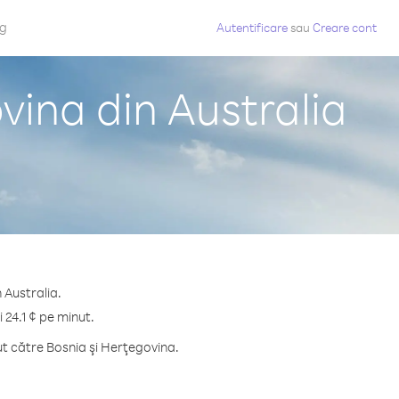
og
Autentificare
sau
Creare cont
vina din Australia
 Australia.
 24.1 ¢ pe minut.
t către Bosnia şi Herţegovina.