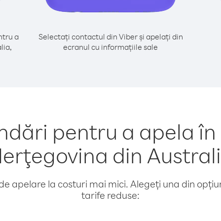
tru a
Selectați contactul din Viber și apelați din
lia,
ecranul cu informațiile sale
ări pentru a apela în 
erţegovina din Austral
e apelare la costuri mai mici. Alegeți una din opțiuni
tarife reduse: