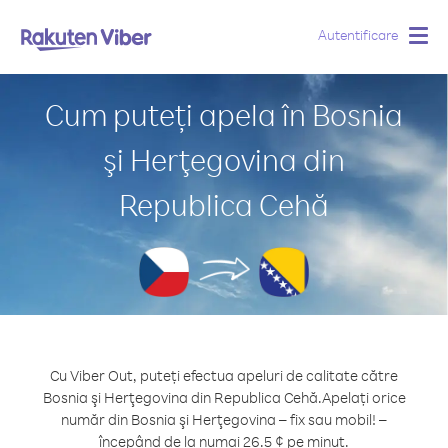
Autentificare
Togg
navig
Cum puteți apela în Bosnia
şi Herţegovina din
Republica Cehă
Cu Viber Out, puteți efectua apeluri de calitate către
Bosnia şi Herţegovina din Republica Cehă.
Apelați orice
număr din Bosnia şi Herţegovina – fix sau mobil! –
începând de la numai 26.5 ¢ pe minut.