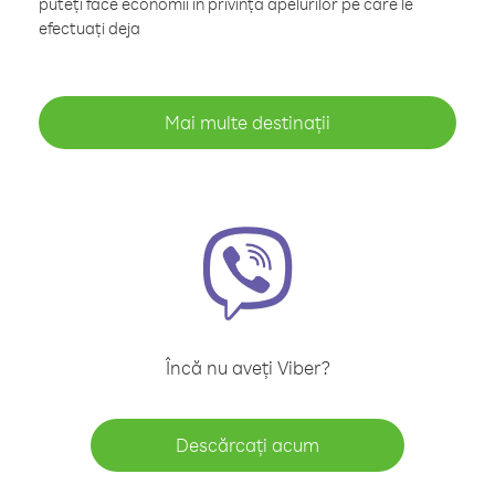
puteți face economii în privința apelurilor pe care le
efectuați deja
Mai multe destinații
Încă nu aveți Viber?
Descărcați acum