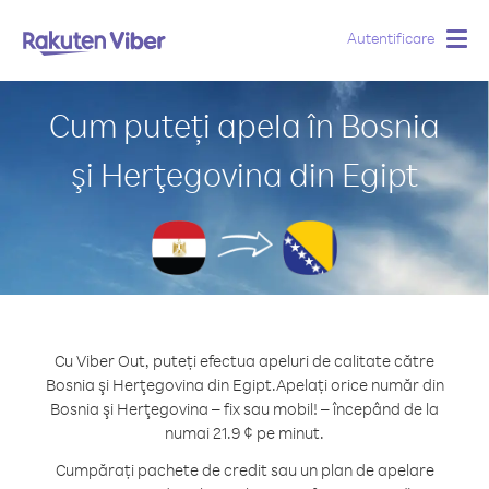
Autentificare
Togg
navig
Cum puteți apela în Bosnia
şi Herţegovina din Egipt
Cu Viber Out, puteți efectua apeluri de calitate către
Bosnia şi Herţegovina din Egipt.
Apelați orice număr din
Bosnia şi Herţegovina – fix sau mobil! – începând de la
numai 21.9 ¢ pe minut.
Cumpărați pachete de credit sau un plan de apelare