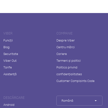
VIBER
COMPANIE
Funcții
Despre Viber
Blog
Centru mărci
Securitate
Cariere
Viber Out
Termeni și politici
Tarife
Politica privind
Asistență
confidențialitatea
Customer Complaints Code
DESCĂRCARE
Română
Android