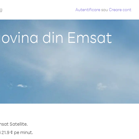
og
Autentificare
sau
Creare cont
govina din Emsat
sat Satellite.
 21.9 ¢ pe minut.