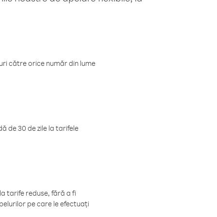
luri către orice număr din lume
 de 30 de zile la tarifele
 tarife reduse, fără a fi
elurilor pe care le efectuați