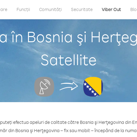
care
Funcții
Comunități
Securitate
Viber Out
Bl
a în Bosnia şi Herţe
Satellite
 puteți efectua apeluri de calitate către Bosnia şi Herţegovina din Em
măr din Bosnia şi Herţegovina – fix sau mobil! – începând de la numai