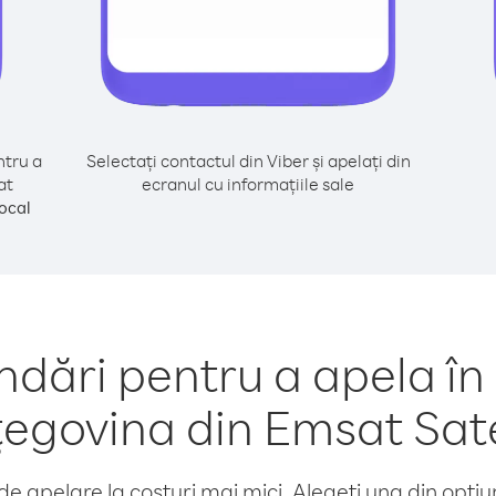
tru a
Selectați contactul din Viber și apelați din
at
ecranul cu informațiile sale
ocal
ări pentru a apela în 
egovina din Emsat Sate
e apelare la costuri mai mici. Alegeți una din opțiuni