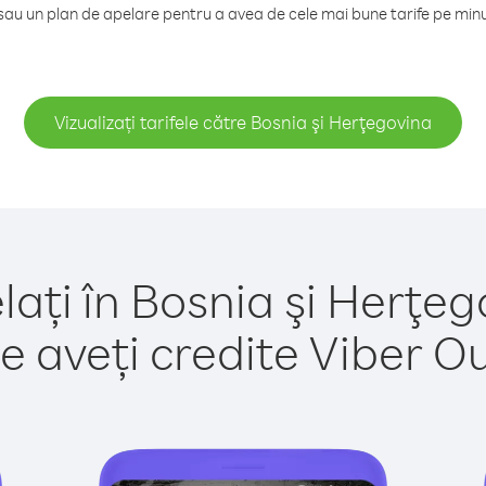
au un plan de apelare pentru a avea de cele mai bune tarife pe minu
Vizualizați tarifele către Bosnia şi Herţegovina
lați în Bosnia şi Herţeg
e aveți credite Viber Out