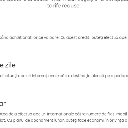
tarife reduse:
când achiziționați orice valoare. Cu acest credit, puteți efectua ape
e zile
efectuați apeluri internaționale către destinația aleasă pe o perioadă
ar
tea de a efectua apeluri internaționale către numere de fix și mobil la
at. Cu planul de abonament lunar, puteți face economii în privința ap