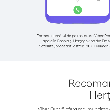
Formați numărul de pe tastatura Viber.
Pen
apela în Bosnia şi Herţegovina din Ems
Satellite, procedați astfel:
+
+
387
Număr l
Recomand
Herţ
Viber Out vă oferă mai mult timp d