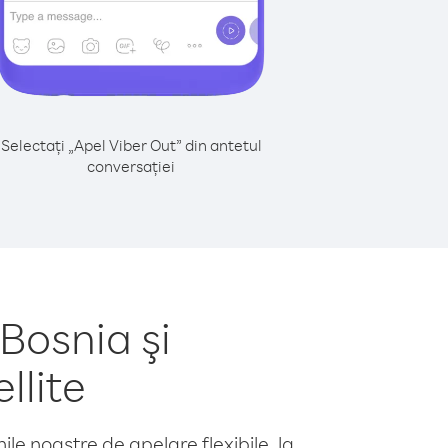
Selectați „Apel Viber Out” din antetul
conversației
Bosnia şi
llite
le noastre de apelare flexibile, la