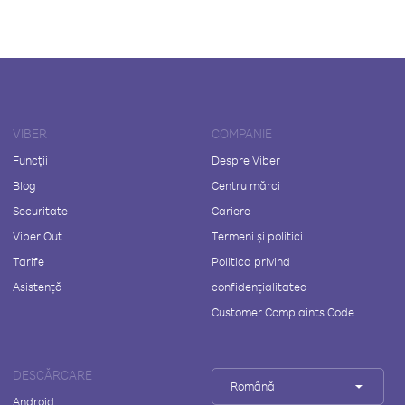
VIBER
COMPANIE
Funcții
Despre Viber
Blog
Centru mărci
Securitate
Cariere
Viber Out
Termeni și politici
Tarife
Politica privind
Asistență
confidențialitatea
Customer Complaints Code
DESCĂRCARE
Română
Android