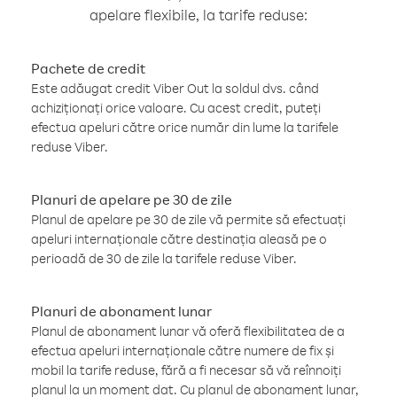
apelare flexibile, la tarife reduse:
Pachete de credit
Este adăugat credit Viber Out la soldul dvs. când
achiziționați orice valoare. Cu acest credit, puteți
efectua apeluri către orice număr din lume la tarifele
reduse Viber.
Planuri de apelare pe 30 de zile
Planul de apelare pe 30 de zile vă permite să efectuați
apeluri internaționale către destinația aleasă pe o
perioadă de 30 de zile la tarifele reduse Viber.
Planuri de abonament lunar
Planul de abonament lunar vă oferă flexibilitatea de a
efectua apeluri internaționale către numere de fix și
mobil la tarife reduse, fără a fi necesar să vă reînnoiți
planul la un moment dat. Cu planul de abonament lunar,