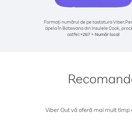
Formați numărul de pe tastatura Viber.
Pen
apela în Botswana din Insulele Cook, proc
astfel:
+
+
267
Număr local
Recomandăr
Viber Out vă oferă mai mult timp d