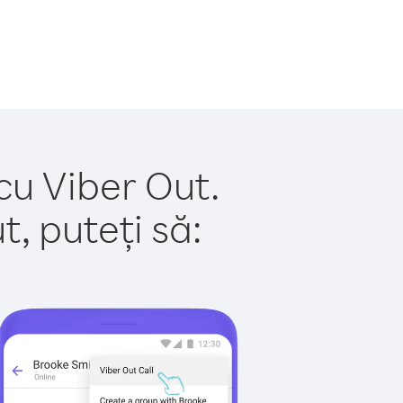
cu Viber Out.
, puteți să: