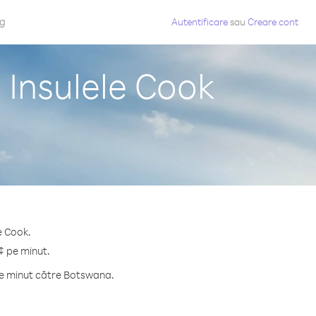
og
Autentificare
sau
Creare cont
 Insulele Cook
e Cook.
¢ pe minut.
pe minut către Botswana.