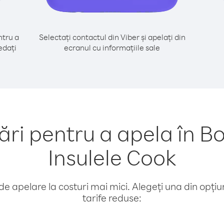
tru a
Selectați contactul din Viber și apelați din
edați
ecranul cu informațiile sale
i pentru a apela în B
Insulele Cook
e apelare la costuri mai mici. Alegeți una din opțiuni
tarife reduse: