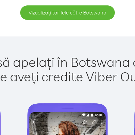
Vizualizați tarifele către Botswana
să apelați în Botswana 
e aveți credite Viber Out