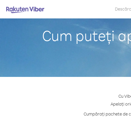
Descăr
Cum puteți ap
Cu Vib
Apelați or
Cumpărați pachete de cr