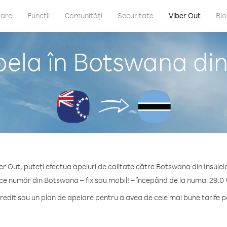
care
Funcții
Comunități
Securitate
Viber Out
Bl
ela în Botswana din
er Out, puteți efectua apeluri de calitate către Botswana din Insulel
ice număr din Botswana – fix sau mobil! – începând de la numai 29.0 
edit sau un plan de apelare pentru a avea de cele mai bune tarife 