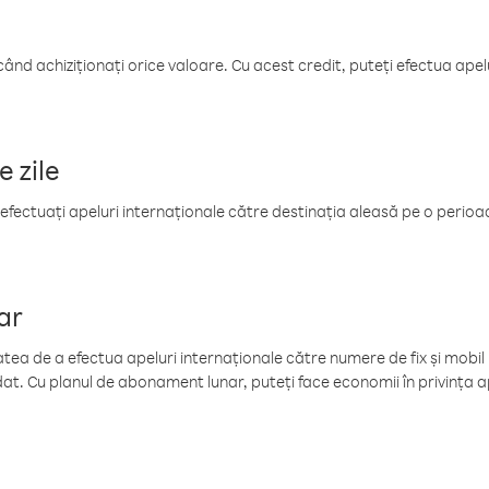
când achiziționați orice valoare. Cu acest credit, puteți efectua ape
e zile
efectuați apeluri internaționale către destinația aleasă pe o perioadă
ar
tea de a efectua apeluri internaționale către numere de fix și mobil la
at. Cu planul de abonament lunar, puteți face economii în privința ap