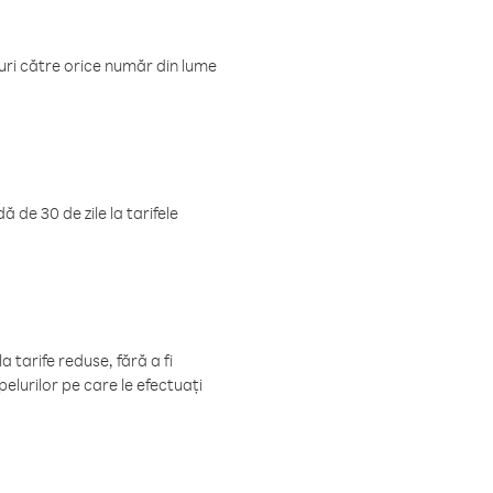
luri către orice număr din lume
 de 30 de zile la tarifele
 tarife reduse, fără a fi
elurilor pe care le efectuați