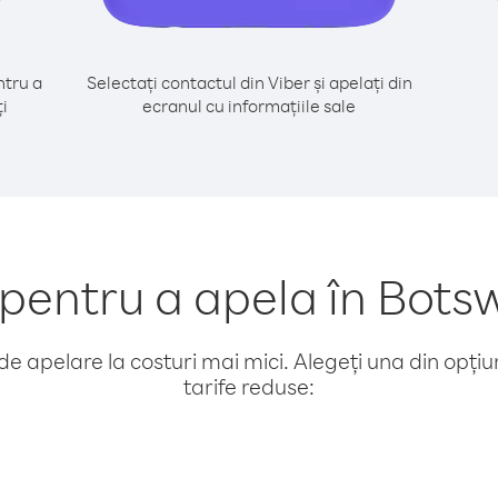
tru a
Selectați contactul din Viber și apelați din
i
ecranul cu informațiile sale
entru a apela în Bots
e apelare la costuri mai mici. Alegeți una din opțiuni
tarife reduse: