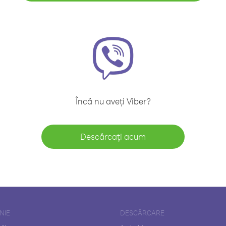
Încă nu aveți Viber?
Descărcați acum
NIE
DESCĂRCARE