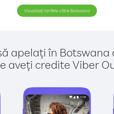
Vizualizați tarifele către Botswana
să apelați în Botswana 
e aveți credite Viber Out