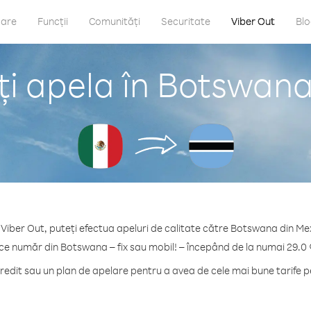
care
Funcții
Comunități
Securitate
Viber Out
Bl
i apela în Botswana
 Viber Out, puteți efectua apeluri de calitate către Botswana din Mex
ice număr din Botswana – fix sau mobil! – începând de la numai 29.0 
edit sau un plan de apelare pentru a avea de cele mai bune tarife 