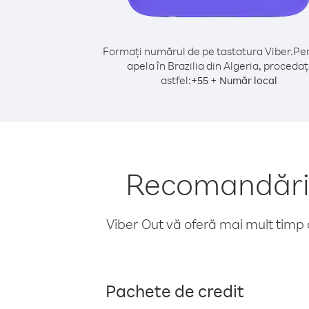
Formați numărul de pe tastatura Viber.
Pen
apela în Brazilia din Algeria, procedaț
astfel:
+
+
55
Număr local
Recomandări p
Viber Out vă oferă mai mult timp d
Pachete de credit