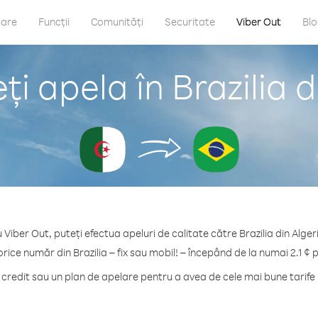
care
Funcții
Comunități
Securitate
Viber Out
Bl
i apela în Brazilia d
 Viber Out, puteți efectua apeluri de calitate către Brazilia din Alger
orice număr din Brazilia – fix sau mobil! – începând de la numai 2.1 ¢ 
redit sau un plan de apelare pentru a avea de cele mai bune tarife p