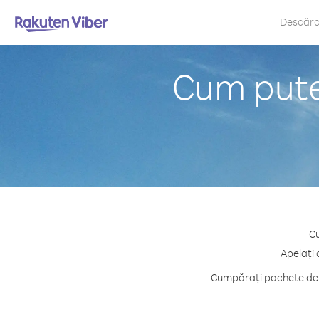
Descăr
Cum puteț
Cu
Apelați 
Cumpărați pachete de c