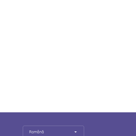
Română