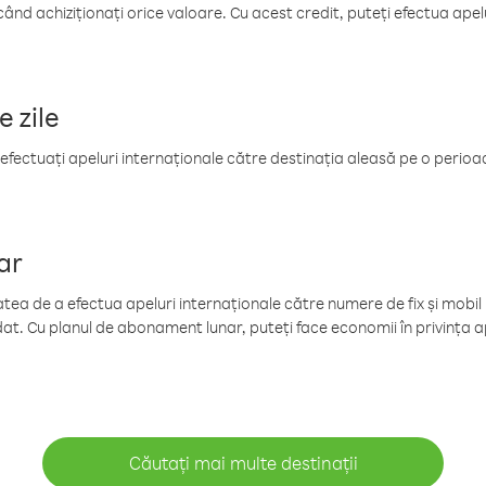
când achiziționați orice valoare. Cu acest credit, puteți efectua ape
e zile
efectuați apeluri internaționale către destinația aleasă pe o perioadă
ar
tea de a efectua apeluri internaționale către numere de fix și mobil la
at. Cu planul de abonament lunar, puteți face economii în privința ap
Căutați mai multe destinații