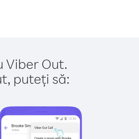
u Viber Out.
, puteți să: