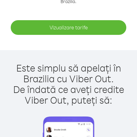
Brazilia.
Vizualizare tarife
Este simplu să apelați în
Brazilia cu Viber Out.
De îndată ce aveți credite
Viber Out, puteți să: