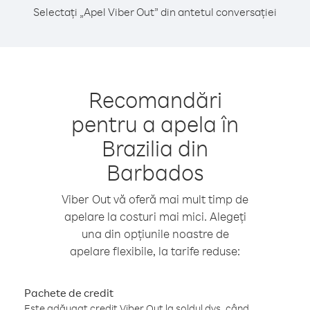
Selectați „Apel Viber Out” din antetul conversației
Recomandări
pentru a apela în
Brazilia din
Barbados
Viber Out vă oferă mai mult timp de
apelare la costuri mai mici. Alegeți
una din opțiunile noastre de
apelare flexibile, la tarife reduse:
Pachete de credit
Este adăugat credit Viber Out la soldul dvs. când