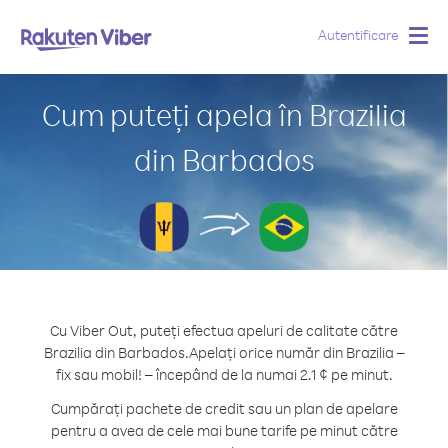
Autentificare
Togg
navig
Cum puteți apela în Brazilia
din Barbados
Cu Viber Out, puteți efectua apeluri de calitate către
Brazilia din Barbados.
Apelați orice număr din Brazilia –
fix sau mobil! – începând de la numai 2.1 ¢ pe minut.
Cumpărați pachete de credit sau un plan de apelare
pentru a avea de cele mai bune tarife pe minut către