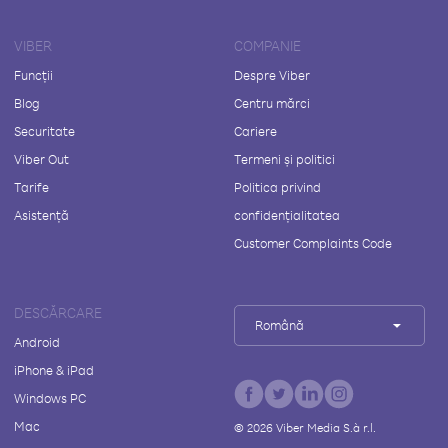
VIBER
COMPANIE
Funcții
Despre Viber
Blog
Centru mărci
Securitate
Cariere
Viber Out
Termeni și politici
Tarife
Politica privind
Asistență
confidențialitatea
Customer Complaints Code
DESCĂRCARE
Română
Android
iPhone & iPad
Windows PC
Mac
©
2026
Viber Media S.à r.l.