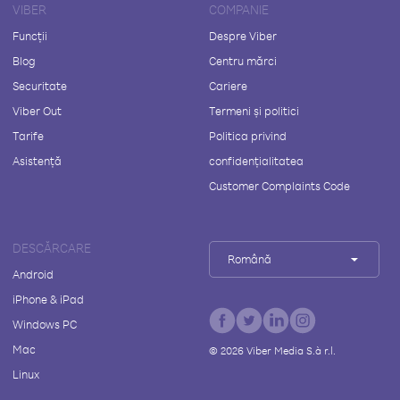
VIBER
COMPANIE
Funcții
Despre Viber
Blog
Centru mărci
Securitate
Cariere
Viber Out
Termeni și politici
Tarife
Politica privind
Asistență
confidențialitatea
Customer Complaints Code
DESCĂRCARE
Română
Android
iPhone & iPad
Windows PC
Mac
©
2026
Viber Media S.à r.l.
Linux