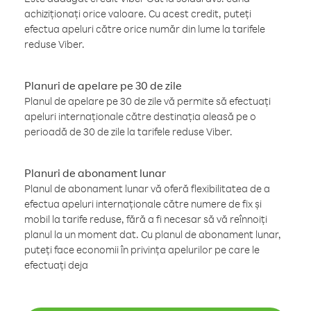
achiziționați orice valoare. Cu acest credit, puteți
efectua apeluri către orice număr din lume la tarifele
reduse Viber.
Planuri de apelare pe 30 de zile
Planul de apelare pe 30 de zile vă permite să efectuați
apeluri internaționale către destinația aleasă pe o
perioadă de 30 de zile la tarifele reduse Viber.
Planuri de abonament lunar
Planul de abonament lunar vă oferă flexibilitatea de a
efectua apeluri internaționale către numere de fix și
mobil la tarife reduse, fără a fi necesar să vă reînnoiți
planul la un moment dat. Cu planul de abonament lunar,
puteți face economii în privința apelurilor pe care le
efectuați deja