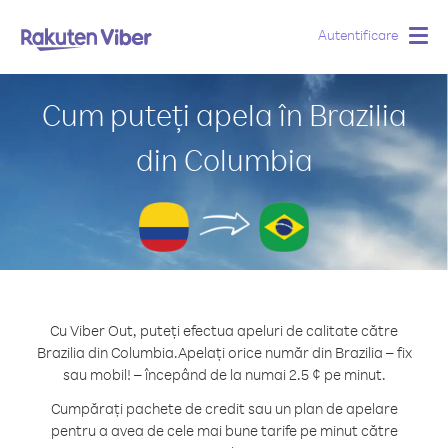
Autentificare
Togg
navig
Cum puteți apela în Brazilia
din Columbia
Cu Viber Out, puteți efectua apeluri de calitate către
Brazilia din Columbia.
Apelați orice număr din Brazilia – fix
sau mobil! – începând de la numai 2.5 ¢ pe minut.
Cumpărați pachete de credit sau un plan de apelare
pentru a avea de cele mai bune tarife pe minut către