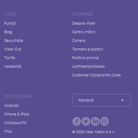
VIBER
COMPANIE
Funcții
Despre Viber
Blog
Centru mărci
Securitate
Cariere
Viber Out
Termeni și politici
Tarife
Politica privind
Asistență
confidențialitatea
Customer Complaints Code
DESCĂRCARE
Română
Android
iPhone & iPad
Windows PC
Mac
©
2026
Viber Media S.à r.l.