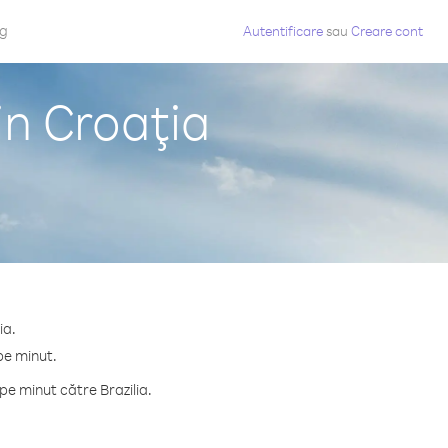
og
Autentificare
sau
Creare cont
in Croaţia
ia.
pe minut.
e minut către Brazilia.