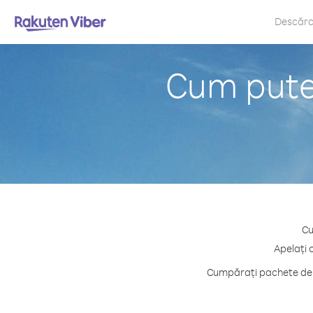
Descăr
Cum puteț
Cu
Apelați 
Cumpărați pachete de c