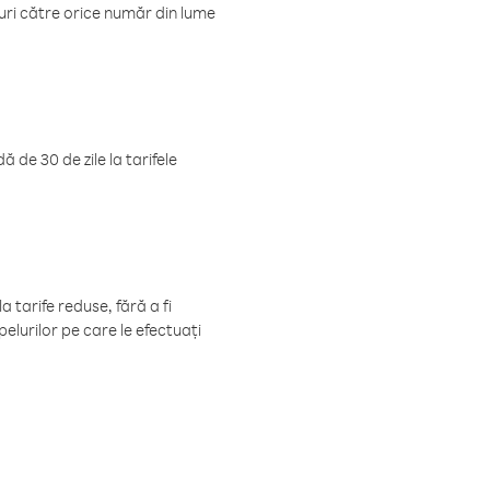
luri către orice număr din lume
 de 30 de zile la tarifele
 tarife reduse, fără a fi
elurilor pe care le efectuați