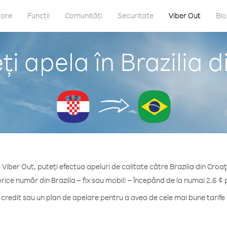
care
Funcții
Comunități
Securitate
Viber Out
Bl
i apela în Brazilia d
 Viber Out, puteți efectua apeluri de calitate către Brazilia din Croaţ
orice număr din Brazilia – fix sau mobil! – începând de la numai 2.6 ¢ 
redit sau un plan de apelare pentru a avea de cele mai bune tarife p