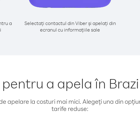
tru a
Selectați contactul din Viber și apelați din
i
ecranul cu informațiile sale
entru a apela în Brazil
e apelare la costuri mai mici. Alegeți una din opțiuni
tarife reduse: