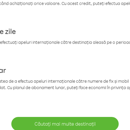
când achiziționați orice valoare. Cu acest credit, puteți efectua ape
e zile
efectuați apeluri internaționale către destinația aleasă pe o perioadă
ar
tea de a efectua apeluri internaționale către numere de fix și mobil la
at. Cu planul de abonament lunar, puteți face economii în privința ap
Căutați mai multe destinații