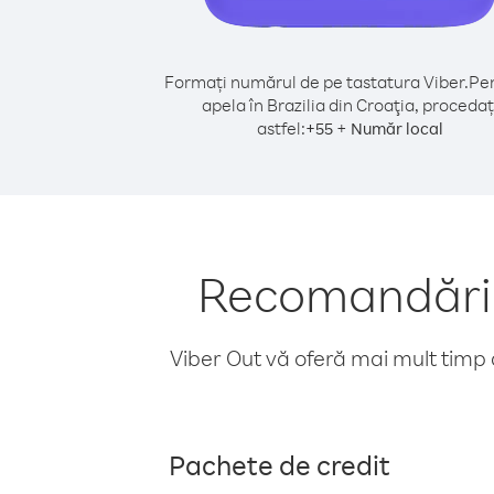
Formați numărul de pe tastatura Viber.
Pen
apela în Brazilia din Croaţia, procedaț
astfel:
+
+
55
Număr local
Recomandări p
Viber Out vă oferă mai mult timp d
Pachete de credit