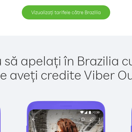
Vizualizați tarifele către Brazilia
 să apelați în Brazilia c
e aveți credite Viber Out