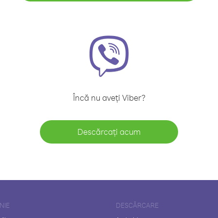
Încă nu aveți Viber?
Descărcați acum
NIE
DESCĂRCARE