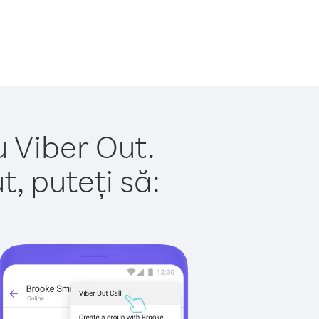
u Viber Out.
, puteți să: