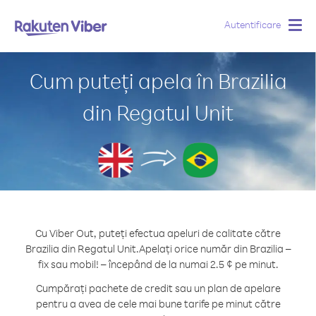
Autentificare
Togg
navig
Cum puteți apela în Brazilia
din Regatul Unit
Cu Viber Out, puteți efectua apeluri de calitate către
Brazilia din Regatul Unit.
Apelați orice număr din Brazilia –
fix sau mobil! – începând de la numai 2.5 ¢ pe minut.
Cumpărați pachete de credit sau un plan de apelare
pentru a avea de cele mai bune tarife pe minut către