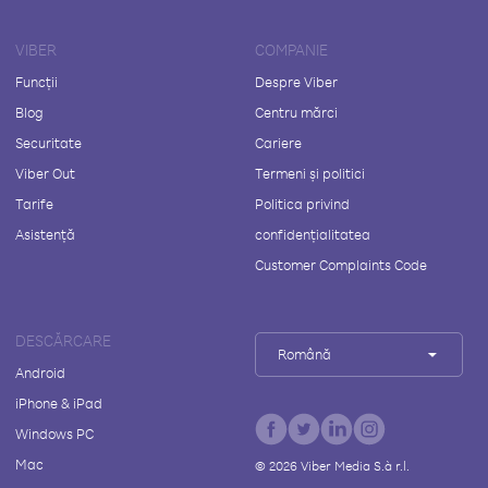
VIBER
COMPANIE
Funcții
Despre Viber
Blog
Centru mărci
Securitate
Cariere
Viber Out
Termeni și politici
Tarife
Politica privind
Asistență
confidențialitatea
Customer Complaints Code
DESCĂRCARE
Română
Android
iPhone & iPad
Windows PC
Mac
©
2026
Viber Media S.à r.l.