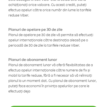
achiziționați orice valoare. Cu acest credit, puteți
efectua apeluri către orice număr din lume la tarifele
reduse Viber.
Planuri de apelare pe 30 de zile
Planul de apelare pe 30 de zile vă permite să efectuați
apeluri internaționale către destinația aleasă pe o
perioadă de 30 de zile la tarifele reduse Viber.
Planuri de abonament lunar
Planul de abonament lunar vă oferă flexibilitatea de a
efectua apeluri internaționale către numere de fix și
mobil la tarife reduse, fără a fi necesar să vă reînnoiți
planul la un moment dat. Cu planul de abonament lunar,
puteți face economii în privința apelurilor pe care le
efectuați deja