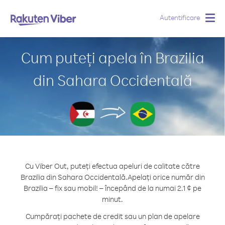
Autentificare
Togg
navig
Cum puteți apela în Brazilia
din Sahara Occidentală
Cu Viber Out, puteți efectua apeluri de calitate către
Brazilia din Sahara Occidentală.
Apelați orice număr din
Brazilia – fix sau mobil! – începând de la numai 2.1 ¢ pe
minut.
Cumpărați pachete de credit sau un plan de apelare