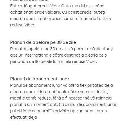
Este adăugat credit Viber Out la soldul dvs. când
achiziționați orice valoare. Cu acest credit, puteți
efectua apeluri către orice număr din lume la tarifele
reduse Viber.
Planuri de apelare pe 30 de zile
Planul de apelare pe 30 de zile vă permite să efectuați
apeluri internaționale către destinația aleasă pe o
perioadă de 30 de zile la tarifele reduse Viber.
Planuri de abonament lunar
Planul de abonament lunar vă oferă flexibilitatea de a
efectua apeluri internaționale către numere de fix și
mobil la tarife reduse, fără a fi necesar să vă reînnoiți
planul la un moment dat. Cu planul de abonament lunar,
puteți face economii în privința apelurilor pe care le
efectuați deja