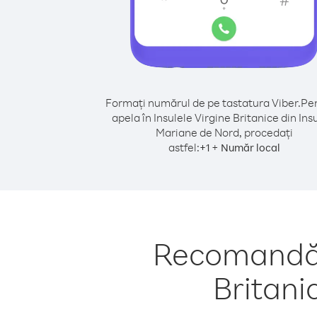
Formați numărul de pe tastatura Viber.
Pen
apela în Insulele Virgine Britanice din Ins
Mariane de Nord, procedați
astfel:
+
+
1
Număr local
Recomandări
Britani