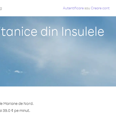
og
Autentificare
sau
Creare cont
tanice din Insulele
lele Mariane de Nord.
ai 39.0 ¢ pe minut.