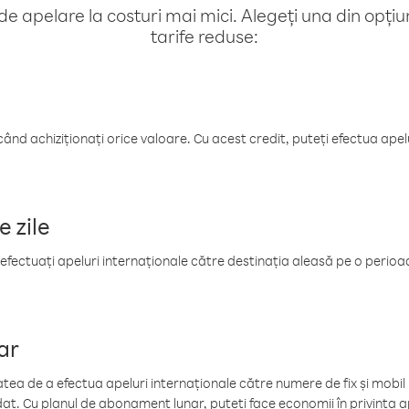
e apelare la costuri mai mici. Alegeți una din opțiuni
tarife reduse:
când achiziționați orice valoare. Cu acest credit, puteți efectua ape
e zile
efectuați apeluri internaționale către destinația aleasă pe o perioadă
ar
tea de a efectua apeluri internaționale către numere de fix și mobil la
at. Cu planul de abonament lunar, puteți face economii în privința ap