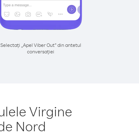
Selectați „Apel Viber Out” din antetul
conversației
lele Virgine
 de Nord