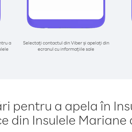
tru a
Selectați contactul din Viber și apelați din
ulele
ecranul cu informațiile sale
 pentru a apela în Insu
ce din Insulele Mariane