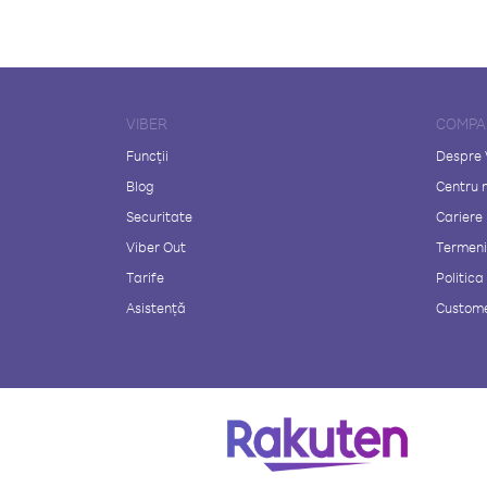
VIBER
COMPA
Funcții
Despre 
Blog
Centru 
Securitate
Cariere
Viber Out
Termeni 
Tarife
Politica
Asistență
Custome