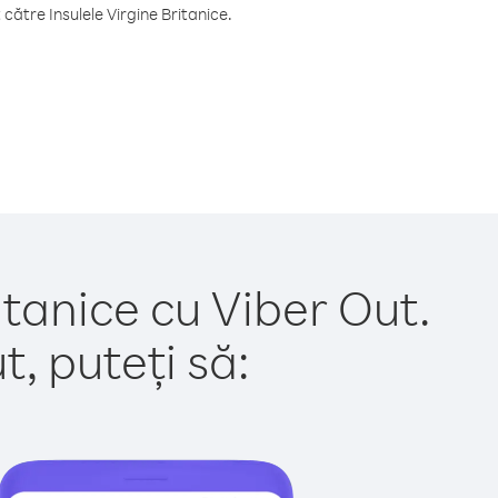
ătre Insulele Virgine Britanice.
itanice cu Viber Out.
, puteți să: