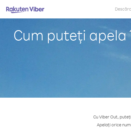
Descăr
Cum puteți apela î
Cu Viber Out, puteți
Apelați orice numă