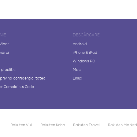
NIE
DESCĂRCARE
Viber
Android
mărci
iPhone & iPad
Windows PC
și politici
Mac
 privind confidențialitatea
Linux
r Complaints Code
Rakuten Viki
Rakuten Kobo
Rakuten Travel
Rakuten Market