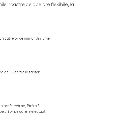
le noastre de apelare flexibile, la
luri către orice număr din lume
 de 30 de zile la tarifele
 tarife reduse, fără a fi
elurilor pe care le efectuați