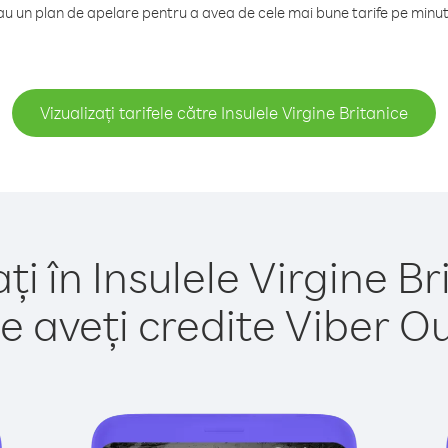
 un plan de apelare pentru a avea de cele mai bune tarife pe minut c
Vizualizați tarifele către Insulele Virgine Britanice
ți în Insulele Virgine Br
e aveți credite Viber Out