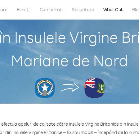
care
Funcții
Comunități
Securitate
Viber Out
Bl
n Insulele Virgine Bri
Mariane de Nord
 efectua apeluri de calitate către Insulele Virgine Britanice din Insu
r din Insulele Virgine Britanice – fix sau mobil! – începând de la num