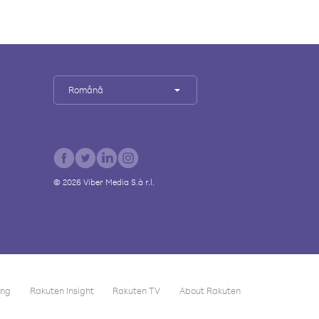
Română
©
2026
Viber Media S.à r.l.
ing
Rakuten Insight
Rakuten TV
About Rakuten