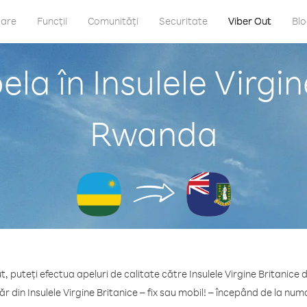
care
Funcții
Comunități
Securitate
Viber Out
Bl
la în Insulele Virgin
Rwanda
t, puteți efectua apeluri de calitate către Insulele Virgine Britanice
r din Insulele Virgine Britanice – fix sau mobil! – începând de la num