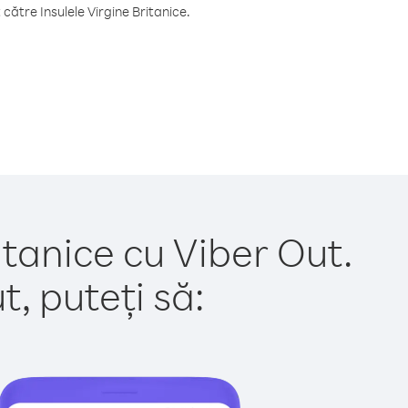
ătre Insulele Virgine Britanice.
itanice cu Viber Out.
, puteți să: