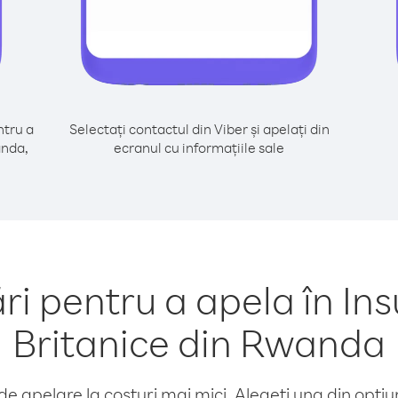
tru a
Selectați contactul din Viber și apelați din
anda,
ecranul cu informațiile sale
 pentru a apela în Insu
Britanice din Rwanda
e apelare la costuri mai mici. Alegeți una din opțiuni