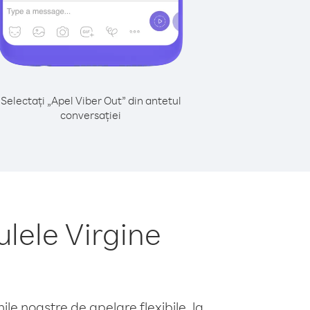
Selectați „Apel Viber Out” din antetul
conversației
lele Virgine
le noastre de apelare flexibile, la