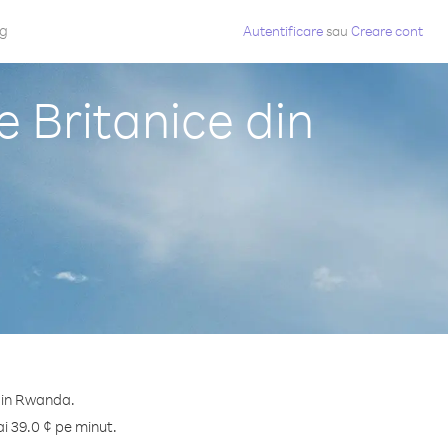
og
Autentificare
sau
Creare cont
e Britanice din
 din Rwanda.
ai 39.0 ¢ pe minut.