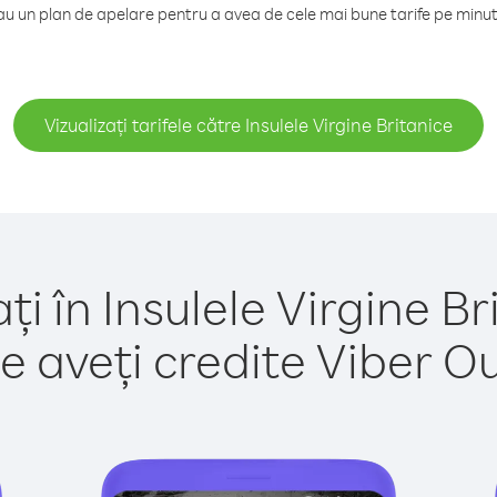
 un plan de apelare pentru a avea de cele mai bune tarife pe minut c
Vizualizați tarifele către Insulele Virgine Britanice
ți în Insulele Virgine Br
e aveți credite Viber Out