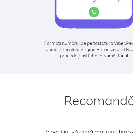
Formați numărul de pe tastatura Viber.
Pen
apela în Insulele Virgine Britanice din Rw
procedați astfel:
+
+
1
Număr local
Recomandări
Viber Out vă oferă mai mult timp d