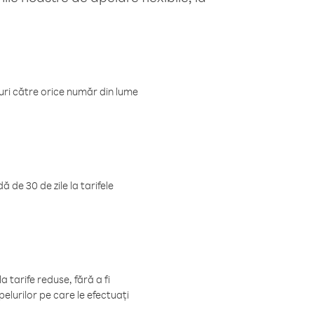
luri către orice număr din lume
 de 30 de zile la tarifele
 tarife reduse, fără a fi
elurilor pe care le efectuați