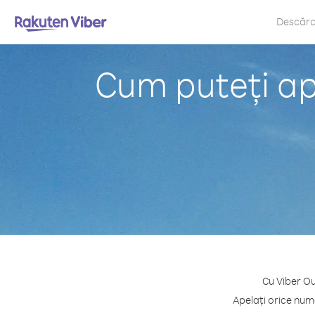
Descăr
Cum puteți ape
Cu Viber Ou
Apelați orice numă