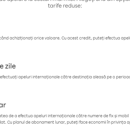
tarife reduse:
când achiziționați orice valoare. Cu acest credit, puteți efectua ape
e zile
efectuați apeluri internaționale către destinația aleasă pe o perioadă
ar
tea de a efectua apeluri internaționale către numere de fix și mobil la
at. Cu planul de abonament lunar, puteți face economii în privința ap