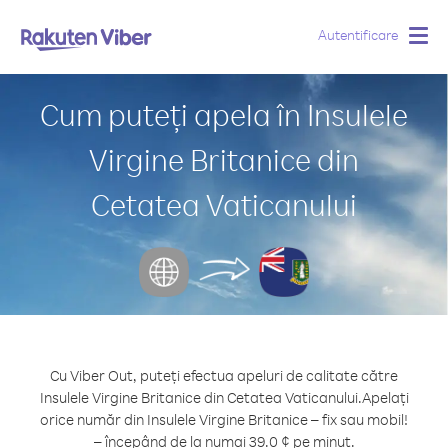
Autentificare
Togg
navig
Cum puteți apela în Insulele
Virgine Britanice din
Cetatea Vaticanului
Cu Viber Out, puteți efectua apeluri de calitate către
Insulele Virgine Britanice din Cetatea Vaticanului.
Apelați
orice număr din Insulele Virgine Britanice – fix sau mobil!
– începând de la numai 39.0 ¢ pe minut.