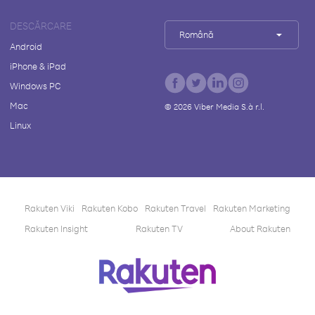
DESCĂRCARE
Română
Android
iPhone & iPad
Windows PC
Mac
©
2026
Viber Media S.à r.l.
Linux
Rakuten Viki
Rakuten Kobo
Rakuten Travel
Rakuten Marketing
Rakuten Insight
Rakuten TV
About Rakuten