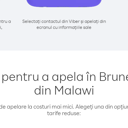
tru a
Selectați contactul din Viber și apelați din
i,
ecranul cu informațiile sale
pentru a apela în Brun
din Malawi
e apelare la costuri mai mici. Alegeți una din opțiuni
tarife reduse: