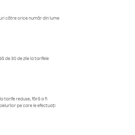
luri către orice număr din lume
 de 30 de zile la tarifele
 tarife reduse, fără a fi
elurilor pe care le efectuați