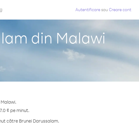
og
Autentificare
sau
Creare cont
alam din Malawi
n Malawi.
7.0 ¢ pe minut.
inut către Brunei Darussalam.