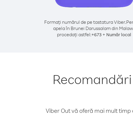
Formați numărul de pe tastatura Viber.
Pen
apela în Brunei Darussalam din Malaw
procedați astfel:
+
+
673
Număr local
Recomandări 
Viber Out vă oferă mai mult timp d