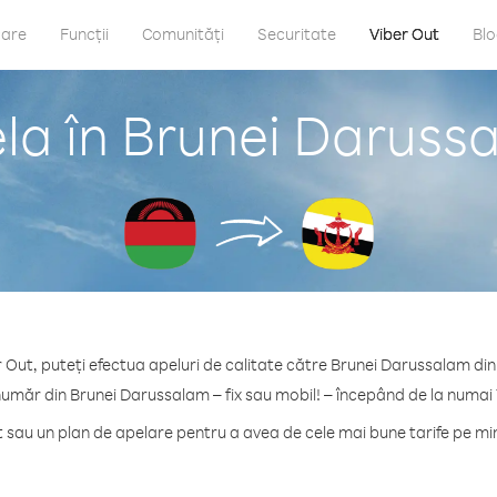
care
Funcții
Comunități
Securitate
Viber Out
Bl
la în Brunei Daruss
 Out, puteți efectua apeluri de calitate către Brunei Darussalam di
număr din Brunei Darussalam – fix sau mobil! – începând de la numai 
sau un plan de apelare pentru a avea de cele mai bune tarife pe m