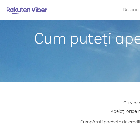
Descăr
Cum puteți ape
Cu Viber
Apelați orice 
Cumpărați pachete de credit 