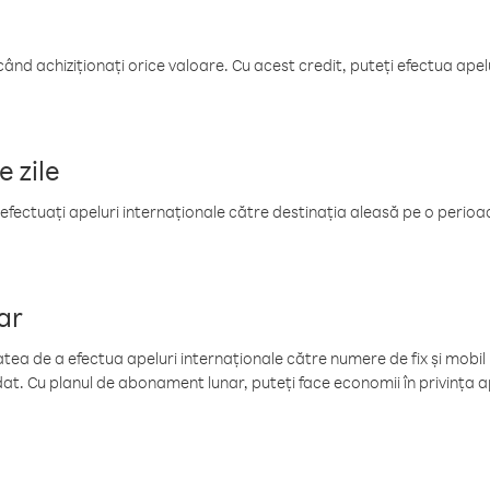
când achiziționați orice valoare. Cu acest credit, puteți efectua ape
e zile
efectuați apeluri internaționale către destinația aleasă pe o perioadă
ar
tea de a efectua apeluri internaționale către numere de fix și mobil la
at. Cu planul de abonament lunar, puteți face economii în privința ap