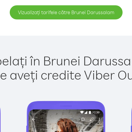
Vizualizați tarifele către Brunei Darussalam
elați în Brunei Daruss
e aveți credite Viber Out