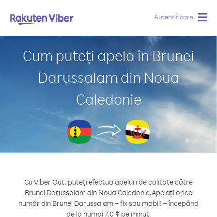
Autentificare
Togg
navig
Cum puteți apela în Brunei
Darussalam din Noua
Caledonie
Cu Viber Out, puteți efectua apeluri de calitate către
Brunei Darussalam din Noua Caledonie.
Apelați orice
număr din Brunei Darussalam – fix sau mobil! – începând
de la numai 7.0 ¢ pe minut.