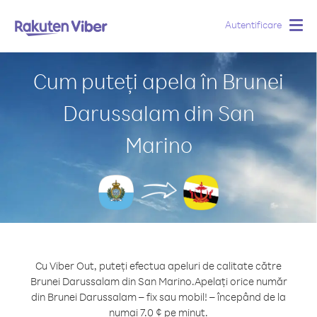
Autentificare
Togg
navig
Cum puteți apela în Brunei
Darussalam din San
Marino
Cu Viber Out, puteți efectua apeluri de calitate către
Brunei Darussalam din San Marino.
Apelați orice număr
din Brunei Darussalam – fix sau mobil! – începând de la
numai 7.0 ¢ pe minut.