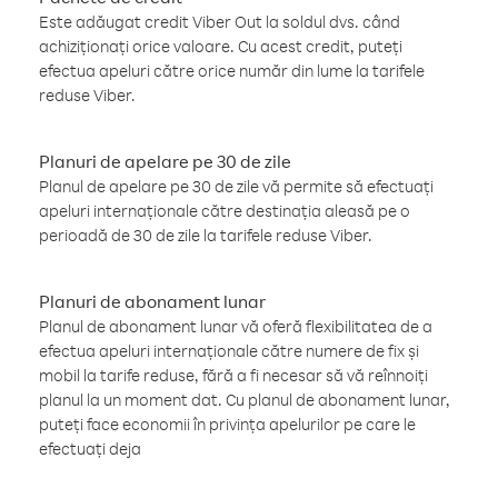
Este adăugat credit Viber Out la soldul dvs. când
achiziționați orice valoare. Cu acest credit, puteți
efectua apeluri către orice număr din lume la tarifele
reduse Viber.
Planuri de apelare pe 30 de zile
Planul de apelare pe 30 de zile vă permite să efectuați
apeluri internaționale către destinația aleasă pe o
perioadă de 30 de zile la tarifele reduse Viber.
Planuri de abonament lunar
Planul de abonament lunar vă oferă flexibilitatea de a
efectua apeluri internaționale către numere de fix și
mobil la tarife reduse, fără a fi necesar să vă reînnoiți
planul la un moment dat. Cu planul de abonament lunar,
puteți face economii în privința apelurilor pe care le
efectuați deja