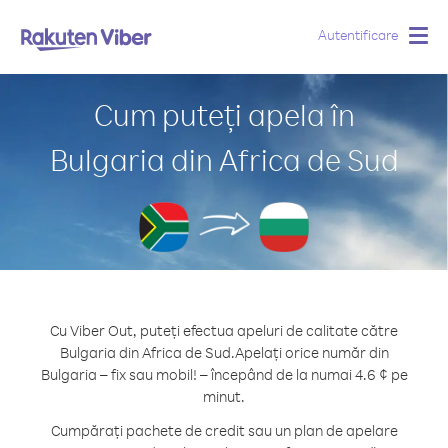
Autentificare
Togg
navig
Cum puteți apela în
Bulgaria din Africa de Sud
Cu Viber Out, puteți efectua apeluri de calitate către
Bulgaria din Africa de Sud.
Apelați orice număr din
Bulgaria – fix sau mobil! – începând de la numai 4.6 ¢ pe
minut.
Cumpărați pachete de credit sau un plan de apelare