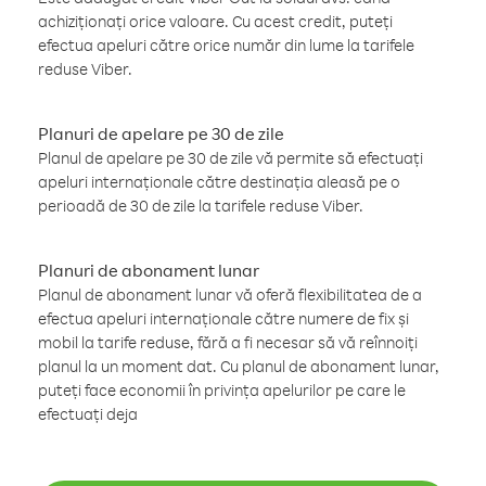
achiziționați orice valoare. Cu acest credit, puteți
efectua apeluri către orice număr din lume la tarifele
reduse Viber.
Planuri de apelare pe 30 de zile
Planul de apelare pe 30 de zile vă permite să efectuați
apeluri internaționale către destinația aleasă pe o
perioadă de 30 de zile la tarifele reduse Viber.
Planuri de abonament lunar
Planul de abonament lunar vă oferă flexibilitatea de a
efectua apeluri internaționale către numere de fix și
mobil la tarife reduse, fără a fi necesar să vă reînnoiți
planul la un moment dat. Cu planul de abonament lunar,
puteți face economii în privința apelurilor pe care le
efectuați deja