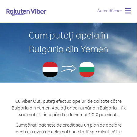
Autentificare
Togg
navig
Cum puteți apela în
Bulgaria din Yemen
Cu Viber Out, puteți efectua apeluri de calitate către
Bulgaria din Yemen.
Apelați orice număr din Bulgaria – fix
sau mobil! – începând de la numai 4.0 ¢ pe minut.
Cumpărați pachete de credit sau un plan de apelare
pentru a avea de cele mai bune tarife pe minut către