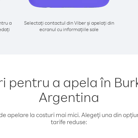
tru a
Selectați contactul din Viber și apelați din
edați
ecranul cu informațiile sale
pentru a apela în Bur
Argentina
e apelare la costuri mai mici. Alegeți una din opțiuni
tarife reduse: