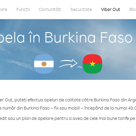
care
Funcții
Comunități
Securitate
Viber Out
Bl
ela în Burkina Faso
er Out, puteți efectua apeluri de calitate către Burkina Faso din Arg
e număr din Burkina Faso – fix sau mobil! – începând de la numai 43.
it sau un plan de apelare pentru a avea de cele mai bune tarife pe