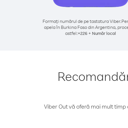
Formați numărul de pe tastatura Viber.
Pen
apela în Burkina Faso din Argentina, proc
astfel:
+
+
226
Număr local
Recomandări 
Viber Out vă oferă mai mult timp d