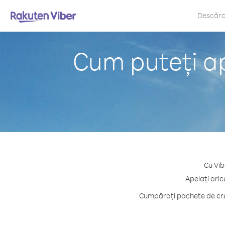
Descăr
Cum puteți ap
Cu Vib
Apelați oric
Cumpărați pachete de cred