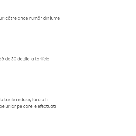
luri către orice număr din lume
 de 30 de zile la tarifele
 tarife reduse, fără a fi
elurilor pe care le efectuați