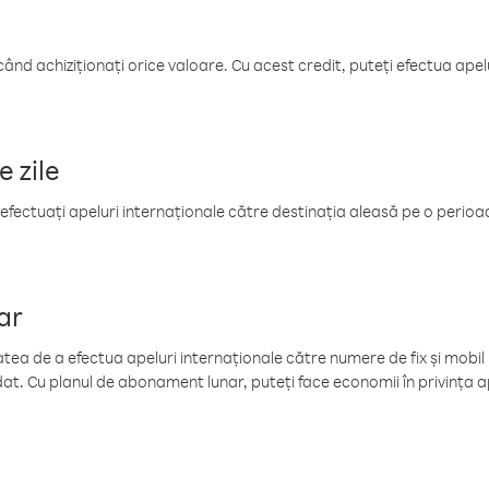
când achiziționați orice valoare. Cu acest credit, puteți efectua ape
e zile
efectuați apeluri internaționale către destinația aleasă pe o perioadă
ar
tea de a efectua apeluri internaționale către numere de fix și mobil la
at. Cu planul de abonament lunar, puteți face economii în privința ap