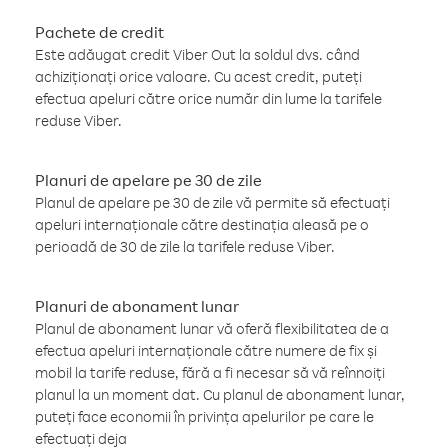
Pachete de credit
Este adăugat credit Viber Out la soldul dvs. când
achiziționați orice valoare. Cu acest credit, puteți
efectua apeluri către orice număr din lume la tarifele
reduse Viber.
Planuri de apelare pe 30 de zile
Planul de apelare pe 30 de zile vă permite să efectuați
apeluri internaționale către destinația aleasă pe o
perioadă de 30 de zile la tarifele reduse Viber.
Planuri de abonament lunar
Planul de abonament lunar vă oferă flexibilitatea de a
efectua apeluri internaționale către numere de fix și
mobil la tarife reduse, fără a fi necesar să vă reînnoiți
planul la un moment dat. Cu planul de abonament lunar,
puteți face economii în privința apelurilor pe care le
efectuați deja