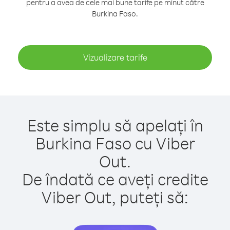
pentru a avea de cele mai bune tarife pe minut către
Burkina Faso.
Vizualizare tarife
Este simplu să apelați în
Burkina Faso cu Viber
Out.
De îndată ce aveți credite
Viber Out, puteți să: