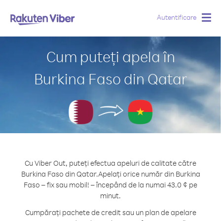
Autentificare
Togg
navig
Cum puteți apela în
Burkina Faso din Qatar
Cu Viber Out, puteți efectua apeluri de calitate către
Burkina Faso din Qatar.
Apelați orice număr din Burkina
Faso – fix sau mobil! – începând de la numai 43.0 ¢ pe
minut.
Cumpărați pachete de credit sau un plan de apelare