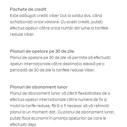
Pachete de credit
Este adăugat credit Viber Out la soldul dvs. când
achiziționați orice valoare. Cu acest credit, puteți
efectua apeluri către orice număr din lume la tarifele
reduse Viber.
Planuri de apelare pe 30 de zile
Planul de apelare pe 30 de zile vă permite să efectuați
apeluri internaționale către destinația aleasă pe o
perioadă de 30 de zile la tarifele reduse Viber.
Planuri de abonament lunar
Planul de abonament lunar vă oferă flexibilitatea de a
efectua apeluri internaționale către numere de fix și
mobil la tarife reduse, fără a fi necesar să vă reînnoiți
planul la un moment dat. Cu planul de abonament lunar,
puteți face economii în privința apelurilor pe care le
efectuați deja