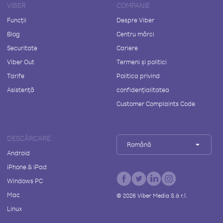
VIBER
COMPANIE
Funcții
Despre Viber
Blog
Centru mărci
Securitate
Cariere
Viber Out
Termeni și politici
Tarife
Politica privind
Asistență
confidențialitatea
Customer Complaints Code
DESCĂRCARE
Română
Android
iPhone & iPad
Windows PC
Mac
©
2026
Viber Media S.à r.l.
Linux