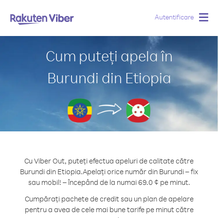
Autentificare
Togg
navig
Cum puteți apela în
Burundi din Etiopia
Cu Viber Out, puteți efectua apeluri de calitate către
Burundi din Etiopia.
Apelați orice număr din Burundi – fix
sau mobil! – începând de la numai 69.0 ¢ pe minut.
Cumpărați pachete de credit sau un plan de apelare
pentru a avea de cele mai bune tarife pe minut către