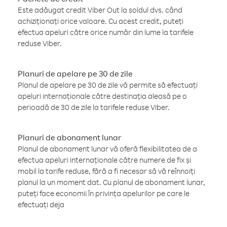
Este adăugat credit Viber Out la soldul dvs. când
achiziționați orice valoare. Cu acest credit, puteți
efectua apeluri către orice număr din lume la tarifele
reduse Viber.
Planuri de apelare pe 30 de zile
Planul de apelare pe 30 de zile vă permite să efectuați
apeluri internaționale către destinația aleasă pe o
perioadă de 30 de zile la tarifele reduse Viber.
Planuri de abonament lunar
Planul de abonament lunar vă oferă flexibilitatea de a
efectua apeluri internaționale către numere de fix și
mobil la tarife reduse, fără a fi necesar să vă reînnoiți
planul la un moment dat. Cu planul de abonament lunar,
puteți face economii în privința apelurilor pe care le
efectuați deja