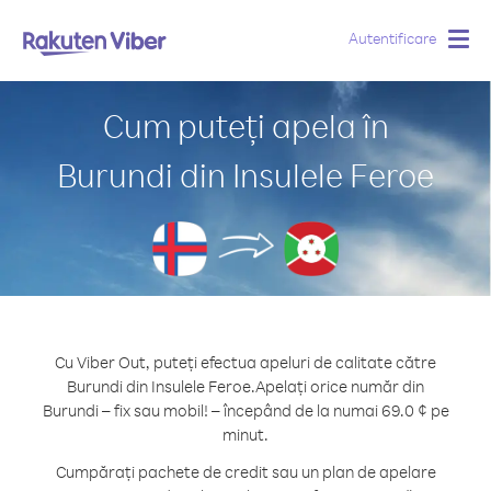
Autentificare
Togg
navig
Cum puteți apela în
Burundi din Insulele Feroe
Cu Viber Out, puteți efectua apeluri de calitate către
Burundi din Insulele Feroe.
Apelați orice număr din
Burundi – fix sau mobil! – începând de la numai 69.0 ¢ pe
minut.
Cumpărați pachete de credit sau un plan de apelare