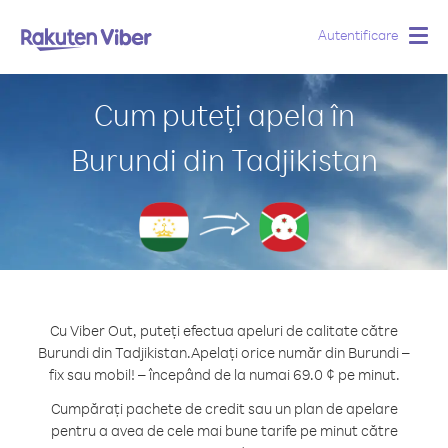
Autentificare
Togg
navig
Cum puteți apela în
Burundi din Tadjikistan
Cu Viber Out, puteți efectua apeluri de calitate către
Burundi din Tadjikistan.
Apelați orice număr din Burundi –
fix sau mobil! – începând de la numai 69.0 ¢ pe minut.
Cumpărați pachete de credit sau un plan de apelare
pentru a avea de cele mai bune tarife pe minut către