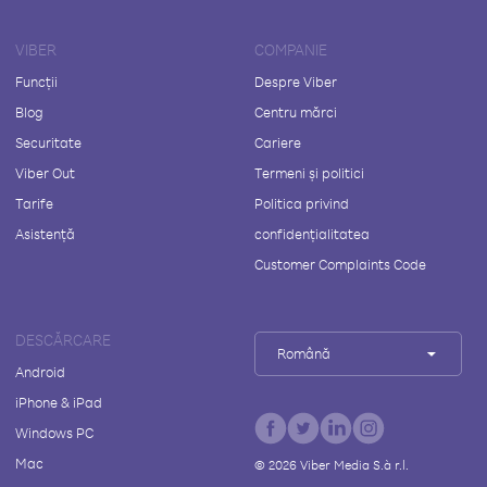
VIBER
COMPANIE
Funcții
Despre Viber
Blog
Centru mărci
Securitate
Cariere
Viber Out
Termeni și politici
Tarife
Politica privind
Asistență
confidențialitatea
Customer Complaints Code
DESCĂRCARE
Română
Android
iPhone & iPad
Windows PC
Mac
©
2026
Viber Media S.à r.l.