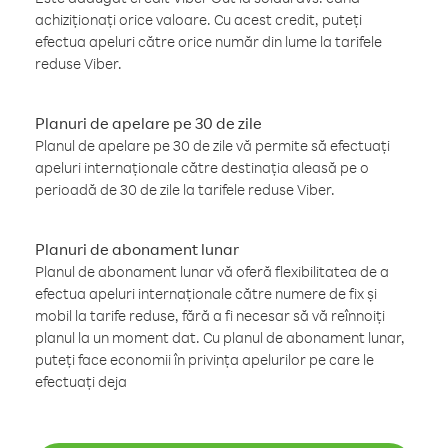
achiziționați orice valoare. Cu acest credit, puteți
efectua apeluri către orice număr din lume la tarifele
reduse Viber.
Planuri de apelare pe 30 de zile
Planul de apelare pe 30 de zile vă permite să efectuați
apeluri internaționale către destinația aleasă pe o
perioadă de 30 de zile la tarifele reduse Viber.
Planuri de abonament lunar
Planul de abonament lunar vă oferă flexibilitatea de a
efectua apeluri internaționale către numere de fix și
mobil la tarife reduse, fără a fi necesar să vă reînnoiți
planul la un moment dat. Cu planul de abonament lunar,
puteți face economii în privința apelurilor pe care le
efectuați deja