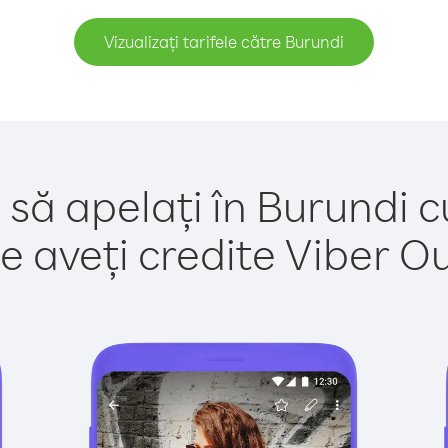
Vizualizați tarifele către Burundi
 să apelați în Burundi c
e aveți credite Viber Out