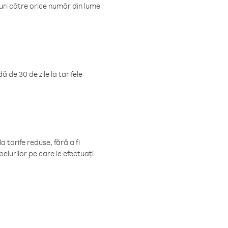
luri către orice număr din lume
 de 30 de zile la tarifele
 tarife reduse, fără a fi
elurilor pe care le efectuați