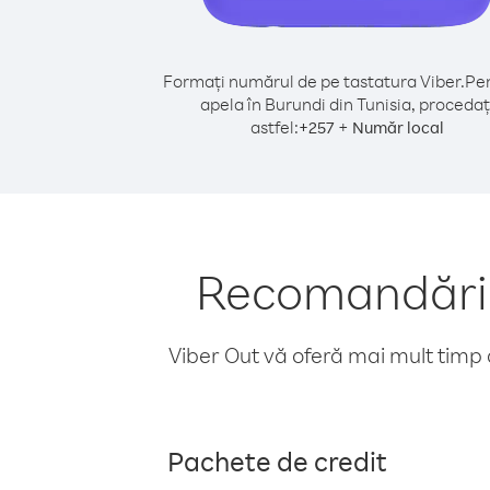
Formați numărul de pe tastatura Viber.
Pen
apela în Burundi din Tunisia, procedaț
astfel:
+
+
257
Număr local
Recomandări p
Viber Out vă oferă mai mult timp d
Pachete de credit