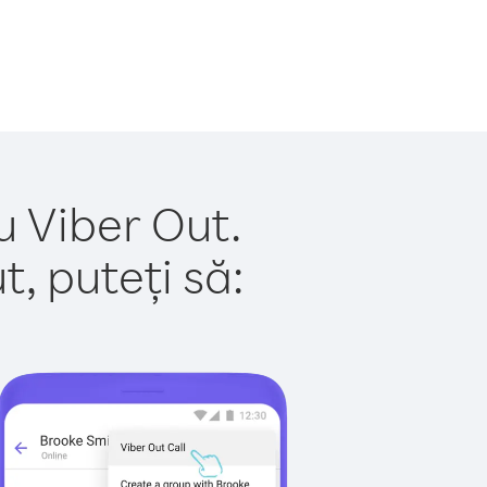
u Viber Out.
, puteți să: