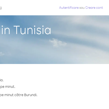
og
Autentificare
sau
Creare cont
in Tunisia
ia.
 pe minut.
pe minut către Burundi.