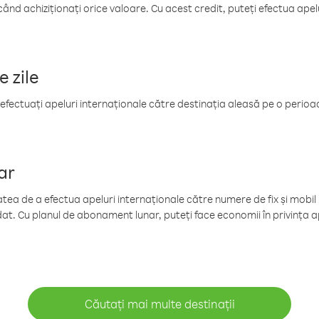
când achiziționați orice valoare. Cu acest credit, puteți efectua ape
e zile
efectuați apeluri internaționale către destinația aleasă pe o perioadă
ar
tea de a efectua apeluri internaționale către numere de fix și mobil la
at. Cu planul de abonament lunar, puteți face economii în privința ap
Căutați mai multe destinații