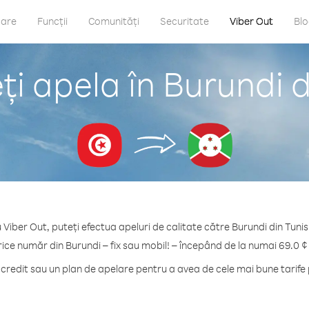
care
Funcții
Comunități
Securitate
Viber Out
Bl
i apela în Burundi d
 Viber Out, puteți efectua apeluri de calitate către Burundi din Tunis
rice număr din Burundi – fix sau mobil! – începând de la numai 69.0 ¢
redit sau un plan de apelare pentru a avea de cele mai bune tarife 