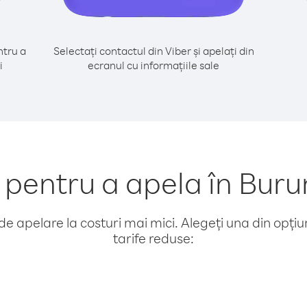
tru a
Selectați contactul din Viber și apelați din
i
ecranul cu informațiile sale
entru a apela în Burun
e apelare la costuri mai mici. Alegeți una din opțiuni
tarife reduse: