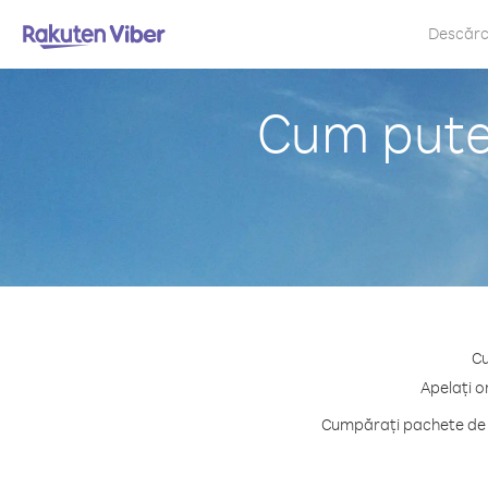
Descăr
Cum puteț
Cu
Apelați o
Cumpărați pachete de c