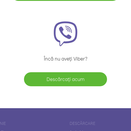
Încă nu aveți Viber?
Descărcați acum
NIE
DESCĂRCARE