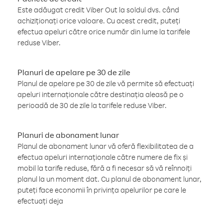
Este adăugat credit Viber Out la soldul dvs. când
achiziționați orice valoare. Cu acest credit, puteți
efectua apeluri către orice număr din lume la tarifele
reduse Viber.
Planuri de apelare pe 30 de zile
Planul de apelare pe 30 de zile vă permite să efectuați
apeluri internaționale către destinația aleasă pe o
perioadă de 30 de zile la tarifele reduse Viber.
Planuri de abonament lunar
Planul de abonament lunar vă oferă flexibilitatea de a
efectua apeluri internaționale către numere de fix și
mobil la tarife reduse, fără a fi necesar să vă reînnoiți
planul la un moment dat. Cu planul de abonament lunar,
puteți face economii în privința apelurilor pe care le
efectuați deja