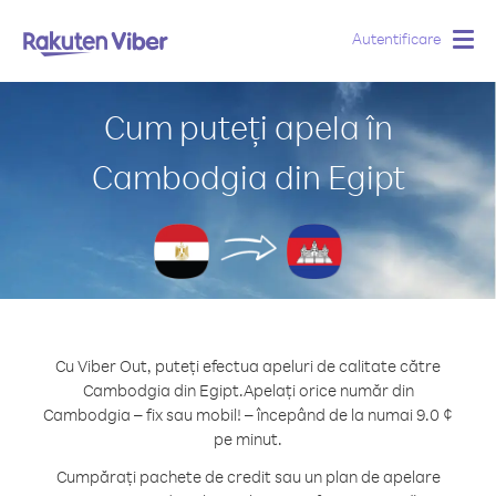
Autentificare
Togg
navig
Cum puteți apela în
Cambodgia din Egipt
Cu Viber Out, puteți efectua apeluri de calitate către
Cambodgia din Egipt.
Apelați orice număr din
Cambodgia – fix sau mobil! – începând de la numai 9.0 ¢
pe minut.
Cumpărați pachete de credit sau un plan de apelare