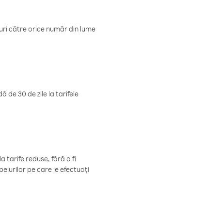
luri către orice număr din lume
 de 30 de zile la tarifele
 tarife reduse, fără a fi
elurilor pe care le efectuați