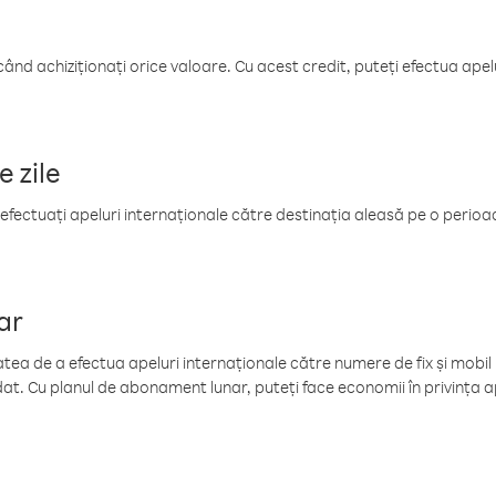
când achiziționați orice valoare. Cu acest credit, puteți efectua ape
e zile
efectuați apeluri internaționale către destinația aleasă pe o perioadă
ar
tea de a efectua apeluri internaționale către numere de fix și mobil la
at. Cu planul de abonament lunar, puteți face economii în privința ap