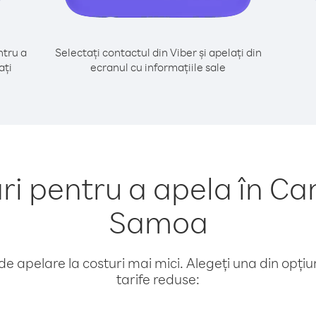
tru a
Selectați contactul din Viber și apelați din
ați
ecranul cu informațiile sale
 pentru a apela în C
Samoa
e apelare la costuri mai mici. Alegeți una din opțiuni
tarife reduse: