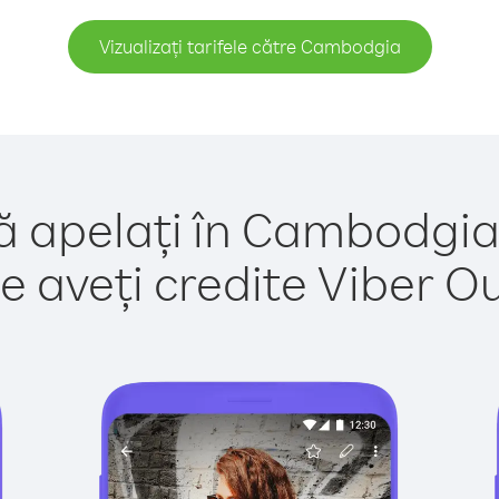
Vizualizați tarifele către Cambodgia
ă apelați în Cambodgia
e aveți credite Viber Out