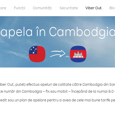
care
Funcții
Comunități
Securitate
Viber Out
Bl
 apela în Cambodgi
iber Out, puteți efectua apeluri de calitate către Cambodgia din S
ice număr din Cambodgia – fix sau mobil! – începând de la numai 9.0 
dit sau un plan de apelare pentru a avea de cele mai bune tarife 