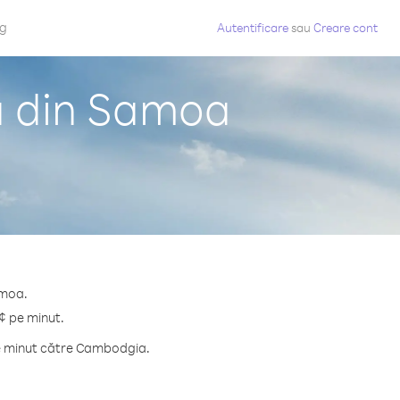
og
Autentificare
sau
Creare cont
a din Samoa
amoa.
¢ pe minut.
pe minut către Cambodgia.