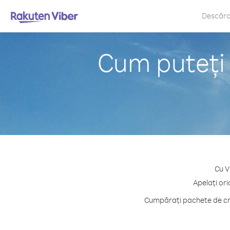
Descăr
Cum puteți
Cu V
Apelați or
Cumpărați pachete de cre