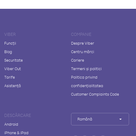
VIBER
COMPANIE
Funcții
Despre Viber
Blog
Centru mărci
Securitate
Cariere
Viber Out
Termeni și politici
Tarife
Politica privind
Asistență
confidențialitatea
Customer Complaints Code
DESCĂRCARE
Română
Android
iPhone & iPad