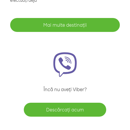
efectuați deja
Mai multe destinații
Încă nu aveți Viber?
Descărcați acum