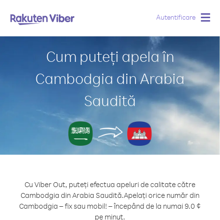
Autentificare
Togg
navig
Cum puteți apela în
Cambodgia din Arabia
Saudită
Cu Viber Out, puteți efectua apeluri de calitate către
Cambodgia din Arabia Saudită.
Apelați orice număr din
Cambodgia – fix sau mobil! – începând de la numai 9.0 ¢
pe minut.