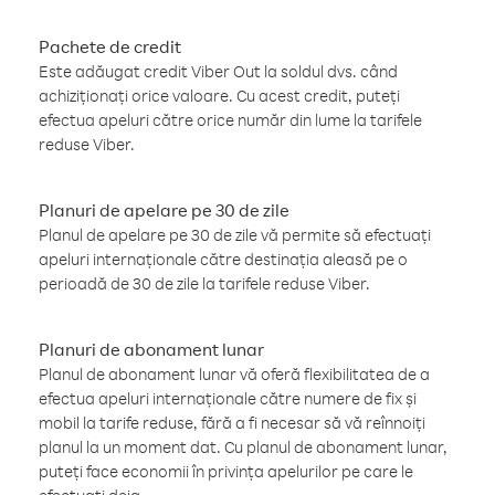
Pachete de credit
Este adăugat credit Viber Out la soldul dvs. când
achiziționați orice valoare. Cu acest credit, puteți
efectua apeluri către orice număr din lume la tarifele
reduse Viber.
Planuri de apelare pe 30 de zile
Planul de apelare pe 30 de zile vă permite să efectuați
apeluri internaționale către destinația aleasă pe o
perioadă de 30 de zile la tarifele reduse Viber.
Planuri de abonament lunar
Planul de abonament lunar vă oferă flexibilitatea de a
efectua apeluri internaționale către numere de fix și
mobil la tarife reduse, fără a fi necesar să vă reînnoiți
planul la un moment dat. Cu planul de abonament lunar,
puteți face economii în privința apelurilor pe care le