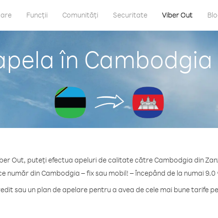
care
Funcții
Comunități
Securitate
Viber Out
Bl
apela în Cambodgia 
ber Out, puteți efectua apeluri de calitate către Cambodgia din Zan
ice număr din Cambodgia – fix sau mobil! – începând de la numai 9.0 
dit sau un plan de apelare pentru a avea de cele mai bune tarife 