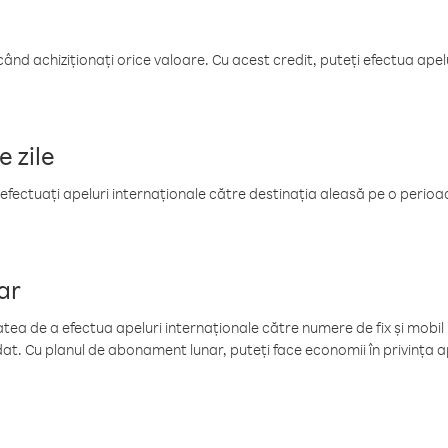
când achiziționați orice valoare. Cu acest credit, puteți efectua ape
e zile
efectuați apeluri internaționale către destinația aleasă pe o perioadă
ar
tea de a efectua apeluri internaționale către numere de fix și mobil la
at. Cu planul de abonament lunar, puteți face economii în privința ap