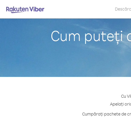
Descăr
Cum puteți 
Cu Vi
Apelați or
Cumpărați pachete de cre