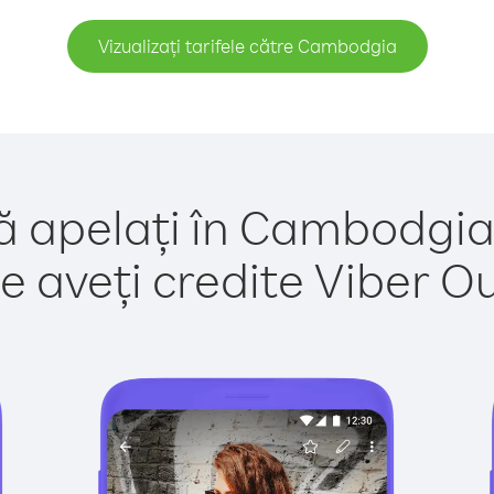
Vizualizați tarifele către Cambodgia
ă apelați în Cambodgia
e aveți credite Viber Out