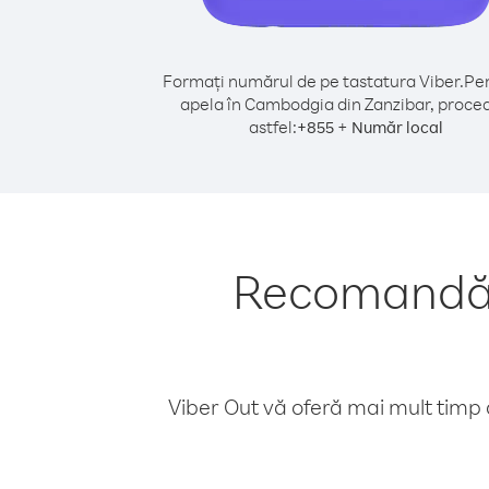
Formați numărul de pe tastatura Viber.
Pen
apela în Cambodgia din Zanzibar, proced
astfel:
+
+
855
Număr local
Recomandări
Viber Out vă oferă mai mult timp d