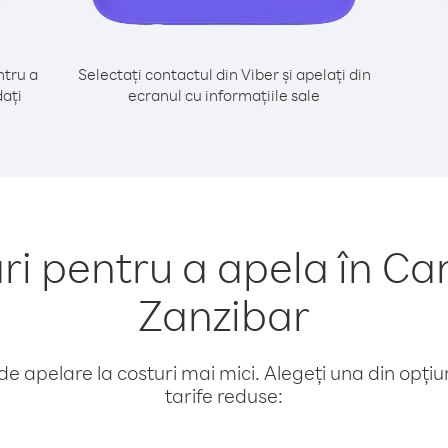
tru a
Selectați contactul din Viber și apelați din
ați
ecranul cu informațiile sale
 pentru a apela în C
Zanzibar
e apelare la costuri mai mici. Alegeți una din opțiuni
tarife reduse: