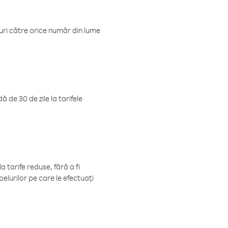
luri către orice număr din lume
 de 30 de zile la tarifele
 tarife reduse, fără a fi
elurilor pe care le efectuați