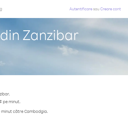
og
Autentificare
sau
Creare cont
din Zanzibar
zibar.
¢ pe minut.
pe minut către Cambodgia.