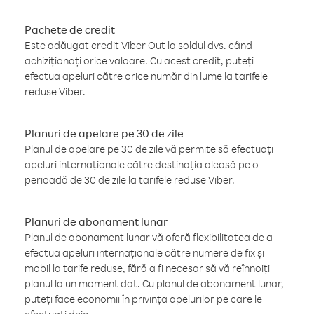
Pachete de credit
Este adăugat credit Viber Out la soldul dvs. când
achiziționați orice valoare. Cu acest credit, puteți
efectua apeluri către orice număr din lume la tarifele
reduse Viber.
Planuri de apelare pe 30 de zile
Planul de apelare pe 30 de zile vă permite să efectuați
apeluri internaționale către destinația aleasă pe o
perioadă de 30 de zile la tarifele reduse Viber.
Planuri de abonament lunar
Planul de abonament lunar vă oferă flexibilitatea de a
efectua apeluri internaționale către numere de fix și
mobil la tarife reduse, fără a fi necesar să vă reînnoiți
planul la un moment dat. Cu planul de abonament lunar,
puteți face economii în privința apelurilor pe care le