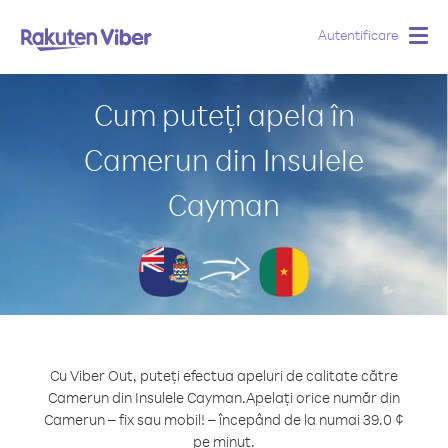
Autentificare
Togg
navig
Cum puteți apela în
Camerun din Insulele
Cayman
Cu Viber Out, puteți efectua apeluri de calitate către
Camerun din Insulele Cayman.
Apelați orice număr din
Camerun – fix sau mobil! – începând de la numai 39.0 ¢
pe minut.