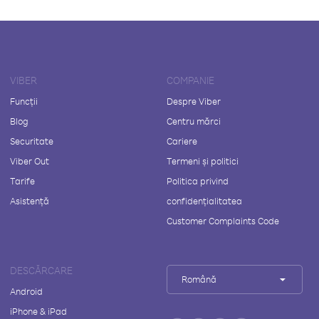
VIBER
COMPANIE
Funcții
Despre Viber
Blog
Centru mărci
Securitate
Cariere
Viber Out
Termeni și politici
Tarife
Politica privind
Asistență
confidențialitatea
Customer Complaints Code
DESCĂRCARE
Română
Android
iPhone & iPad