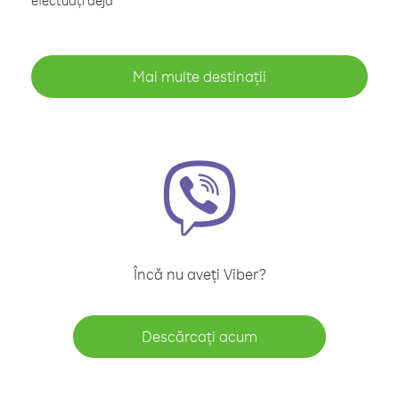
efectuați deja
Mai multe destinații
Încă nu aveți Viber?
Descărcați acum