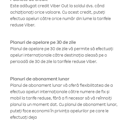
Este adăugat credit Viber Out la soldul dvs. când
achiziționați orice valoare. Cu acest credit, puteți
efectua apeluri către orice număr din lume la tarifele
reduse Viber.
Planuri de apelare pe 30 de zile
Planul de apelare pe 30 de zile vă permite să efectuați
apeluri internaționale către destinația aleasă pe o
perioadă de 30 de zile la tarifele reduse Viber.
Planuri de abonament lunar
Planul de abonament lunar vă oferă flexibilitatea de a
efectua apeluri internaționale către numere de fix și
mobil la tarife reduse, fără a fi necesar să vă reînnoiți
planul la un moment dat. Cu planul de abonament lunar,
puteți face economii în privința apelurilor pe care le
efectuați deja