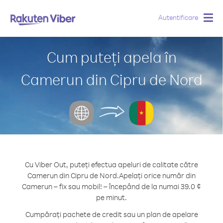
Autentificare
Togg
navig
Cum puteți apela în
Camerun din Cipru de Nord
Cu Viber Out, puteți efectua apeluri de calitate către
Camerun din Cipru de Nord.
Apelați orice număr din
Camerun – fix sau mobil! – începând de la numai 39.0 ¢
pe minut.
Cumpărați pachete de credit sau un plan de apelare