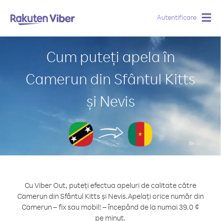
Autentificare
Togg
navig
Cum puteți apela în
Camerun din Sfântul Kitts
și Nevis
Cu Viber Out, puteți efectua apeluri de calitate către
Camerun din Sfântul Kitts și Nevis.
Apelați orice număr din
Camerun – fix sau mobil! – începând de la numai 39.0 ¢
pe minut.