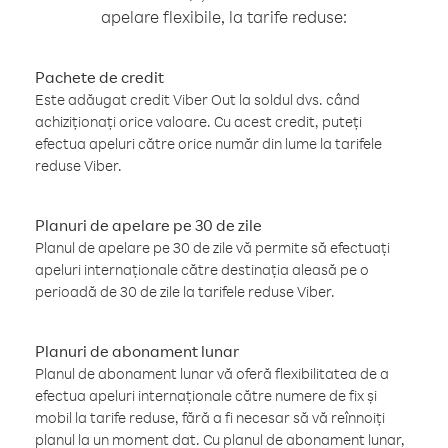
apelare flexibile, la tarife reduse:
Pachete de credit
Este adăugat credit Viber Out la soldul dvs. când
achiziționați orice valoare. Cu acest credit, puteți
efectua apeluri către orice număr din lume la tarifele
reduse Viber.
Planuri de apelare pe 30 de zile
Planul de apelare pe 30 de zile vă permite să efectuați
apeluri internaționale către destinația aleasă pe o
perioadă de 30 de zile la tarifele reduse Viber.
Planuri de abonament lunar
Planul de abonament lunar vă oferă flexibilitatea de a
efectua apeluri internaționale către numere de fix și
mobil la tarife reduse, fără a fi necesar să vă reînnoiți
planul la un moment dat. Cu planul de abonament lunar,