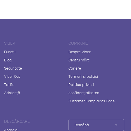
VIBER
COMPANIE
Funcții
Despre Viber
Blog
Centru mărci
Securitate
Cariere
Viber Out
Termeni și politici
Tarife
Politica privind
Asistență
confidențialitatea
Customer Complaints Code
DESCĂRCARE
Română
Android