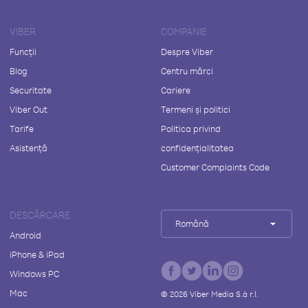
VIBER
COMPANIE
Funcții
Despre Viber
Blog
Centru mărci
Securitate
Cariere
Viber Out
Termeni și politici
Tarife
Politica privind
Asistență
confidențialitatea
Customer Complaints Code
DESCĂRCARE
Română
Android
iPhone & iPad
Windows PC
Mac
©
2026
Viber Media S.à r.l.