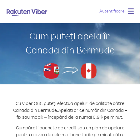
Autentificare
Togg
navig
Cum puteți apela în
Canada din Bermude
Cu Viber Out, puteți efectua apeluri de calitate către
Canada din Bermude.
Apelați orice număr din Canada –
fix sau mobil! – începând de la numai 0.9 ¢ pe minut.
Cumpărați pachete de credit sau un plan de apelare
pentru a avea de cele mai bune tarife pe minut către