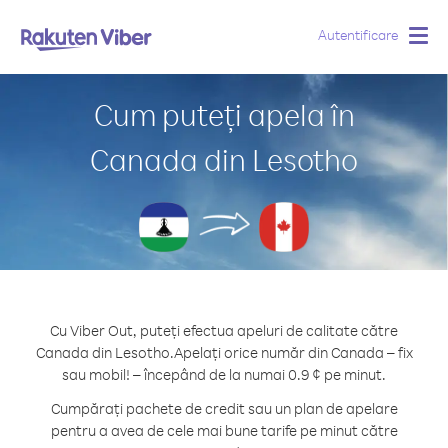
Autentificare
Togg
navig
Cum puteți apela în
Canada din Lesotho
Cu Viber Out, puteți efectua apeluri de calitate către
Canada din Lesotho.
Apelați orice număr din Canada – fix
sau mobil! – începând de la numai 0.9 ¢ pe minut.
Cumpărați pachete de credit sau un plan de apelare
pentru a avea de cele mai bune tarife pe minut către