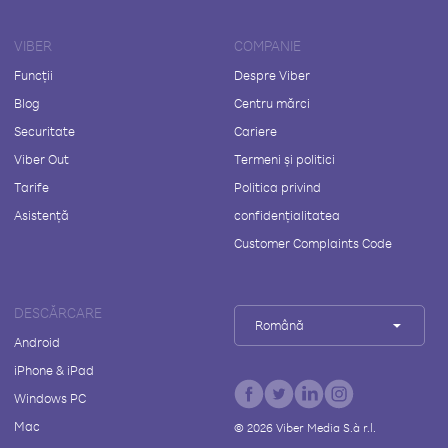
VIBER
COMPANIE
Funcții
Despre Viber
Blog
Centru mărci
Securitate
Cariere
Viber Out
Termeni și politici
Tarife
Politica privind
Asistență
confidențialitatea
Customer Complaints Code
DESCĂRCARE
Română
Android
iPhone & iPad
Windows PC
Mac
©
2026
Viber Media S.à r.l.