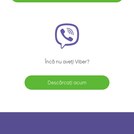
Încă nu aveți Viber?
Descărcați acum