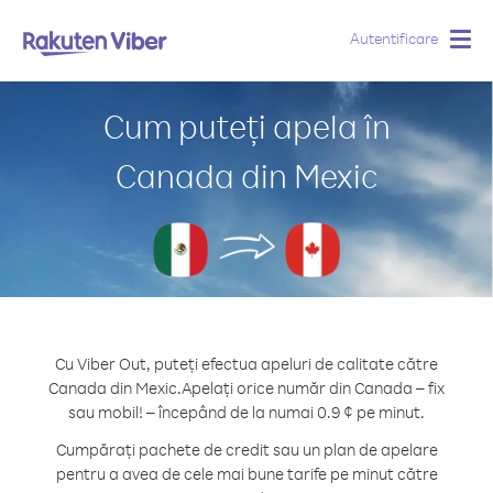
Autentificare
Togg
navig
Cum puteți apela în
Canada din Mexic
Cu Viber Out, puteți efectua apeluri de calitate către
Canada din Mexic.
Apelați orice număr din Canada – fix
sau mobil! – începând de la numai 0.9 ¢ pe minut.
Cumpărați pachete de credit sau un plan de apelare
pentru a avea de cele mai bune tarife pe minut către