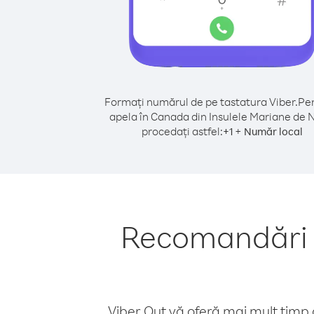
Formați numărul de pe tastatura Viber.
Pen
apela în Canada din Insulele Mariane de 
procedați astfel:
+
+
1
Număr local
Recomandări p
Viber Out vă oferă mai mult timp d