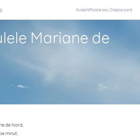
og
Autentificare
sau
Creare cont
ulele Mariane de
ane de Nord.
pe minut.