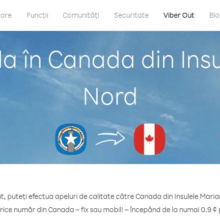
care
Funcții
Comunități
Securitate
Viber Out
Bl
a în Canada din Ins
Nord
t, puteți efectua apeluri de calitate către Canada din Insulele Mari
orice număr din Canada – fix sau mobil! – începând de la numai 0.9 ¢ 