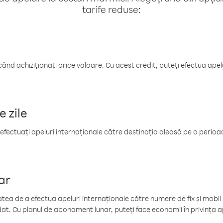
tarife reduse:
când achiziționați orice valoare. Cu acest credit, puteți efectua ape
e zile
efectuați apeluri internaționale către destinația aleasă pe o perioadă
ar
tea de a efectua apeluri internaționale către numere de fix și mobil la
at. Cu planul de abonament lunar, puteți face economii în privința ap