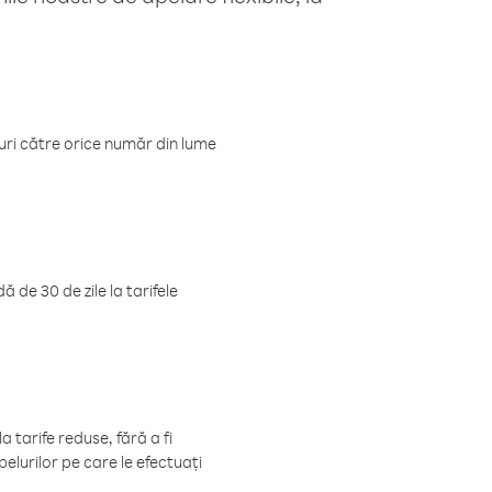
luri către orice număr din lume
 de 30 de zile la tarifele
 tarife reduse, fără a fi
elurilor pe care le efectuați