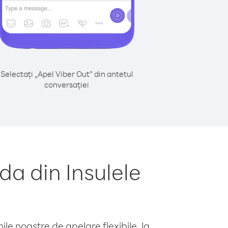
Selectați „Apel Viber Out” din antetul
conversației
a din Insulele
le noastre de apelare flexibile, la