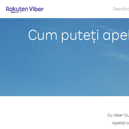
Descăr
Cum puteți apel
Cu Viber Ou
Apelați 