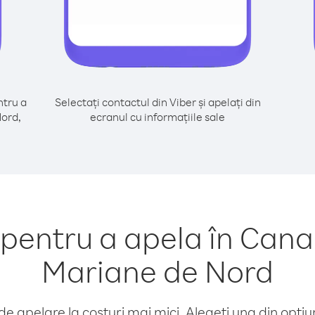
tru a
Selectați contactul din Viber și apelați din
Nord,
ecranul cu informațiile sale
entru a apela în Canad
Mariane de Nord
e apelare la costuri mai mici. Alegeți una din opțiuni