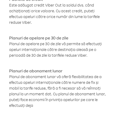
Este adăugat credit Viber Out la soldul dvs. când
achiziționați orice valoare. Cu acest credit, puteți
efectua apeluri către orice număr din lume la tarifele
reduse Viber.
Planuri de apelare pe 30 de zile
Planul de apelare pe 30 de zile vă permite să efectuați
apeluri internaționale către destinația aleasă pe o
perioadă de 30 de zile la tarifele reduse Viber.
Planuri de abonament lunar
Planul de abonament lunar vă oferă flexibilitatea de a
efectua apeluri internaționale către numere de fix și
mobil la tarife reduse, fără a fi necesar să vă reînnoiți
planul la un moment dat. Cu planul de abonament lunar,
puteți face economii în privința apelurilor pe care le
efectuați deja