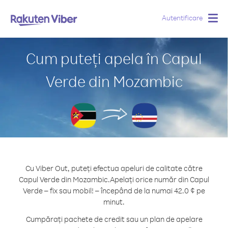
Autentificare
Togg
navig
Cum puteți apela în Capul
Verde din Mozambic
Cu Viber Out, puteți efectua apeluri de calitate către
Capul Verde din Mozambic.
Apelați orice număr din Capul
Verde – fix sau mobil! – începând de la numai 42.0 ¢ pe
minut.
Cumpărați pachete de credit sau un plan de apelare