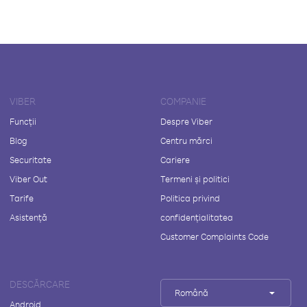
VIBER
COMPANIE
Funcții
Despre Viber
Blog
Centru mărci
Securitate
Cariere
Viber Out
Termeni și politici
Tarife
Politica privind
Asistență
confidențialitatea
Customer Complaints Code
DESCĂRCARE
Română
Android