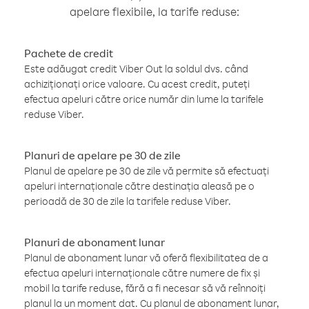
apelare flexibile, la tarife reduse:
Pachete de credit
Este adăugat credit Viber Out la soldul dvs. când
achiziționați orice valoare. Cu acest credit, puteți
efectua apeluri către orice număr din lume la tarifele
reduse Viber.
Planuri de apelare pe 30 de zile
Planul de apelare pe 30 de zile vă permite să efectuați
apeluri internaționale către destinația aleasă pe o
perioadă de 30 de zile la tarifele reduse Viber.
Planuri de abonament lunar
Planul de abonament lunar vă oferă flexibilitatea de a
efectua apeluri internaționale către numere de fix și
mobil la tarife reduse, fără a fi necesar să vă reînnoiți
planul la un moment dat. Cu planul de abonament lunar,