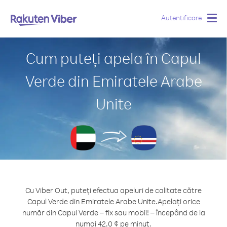
Autentificare
Togg
navig
Cum puteți apela în Capul
Verde din Emiratele Arabe
Unite
Cu Viber Out, puteți efectua apeluri de calitate către
Capul Verde din Emiratele Arabe Unite.
Apelați orice
număr din Capul Verde – fix sau mobil! – începând de la
numai 42.0 ¢ pe minut.