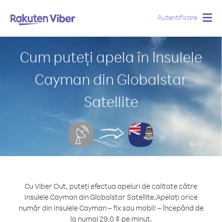
Autentificare
Togg
navig
Cum puteți apela în Insulele
Cayman din Globalstar
Satellite
Cu Viber Out, puteți efectua apeluri de calitate către
Insulele Cayman din Globalstar Satellite.
Apelați orice
număr din Insulele Cayman – fix sau mobil! – începând de
la numai 29.0 ¢ pe minut.