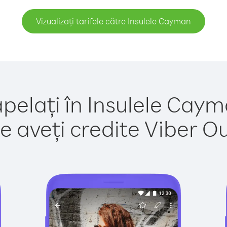
Vizualizați tarifele către Insulele Cayman
apelați în Insulele Caym
e aveți credite Viber Out