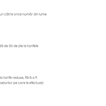
luri către orice număr din lume
 de 30 de zile la tarifele
 tarife reduse, fără a fi
elurilor pe care le efectuați