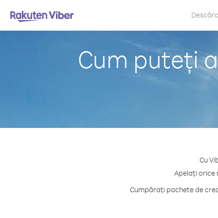
Descăr
Cum puteți a
Cu Vib
Apelați orice
Cumpărați pachete de credi