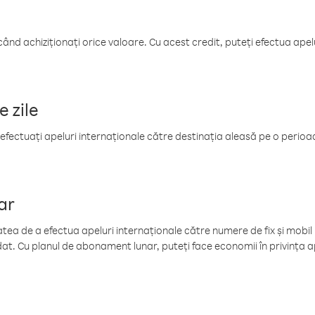
când achiziționați orice valoare. Cu acest credit, puteți efectua ape
e zile
efectuați apeluri internaționale către destinația aleasă pe o perioadă
ar
tea de a efectua apeluri internaționale către numere de fix și mobil la
at. Cu planul de abonament lunar, puteți face economii în privința ap