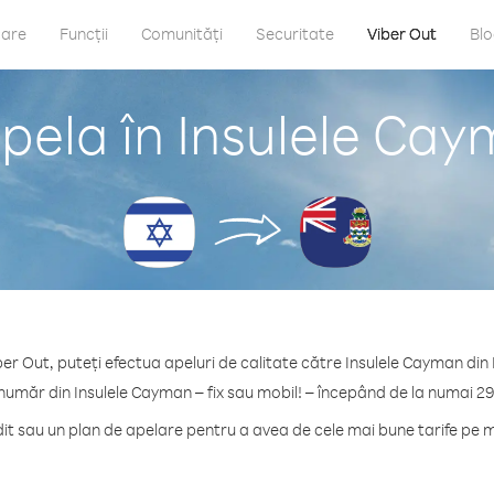
care
Funcții
Comunități
Securitate
Viber Out
Bl
pela în Insulele Caym
er Out, puteți efectua apeluri de calitate către Insulele Cayman din 
 număr din Insulele Cayman – fix sau mobil! – începând de la numai 29
t sau un plan de apelare pentru a avea de cele mai bune tarife pe m