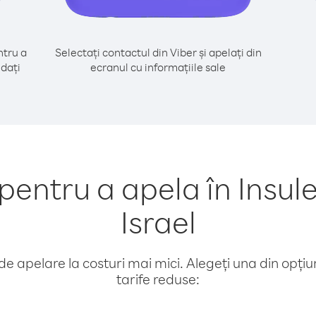
tru a
Selectați contactul din Viber și apelați din
edați
ecranul cu informațiile sale
entru a apela în Insul
Israel
e apelare la costuri mai mici. Alegeți una din opțiuni
tarife reduse: