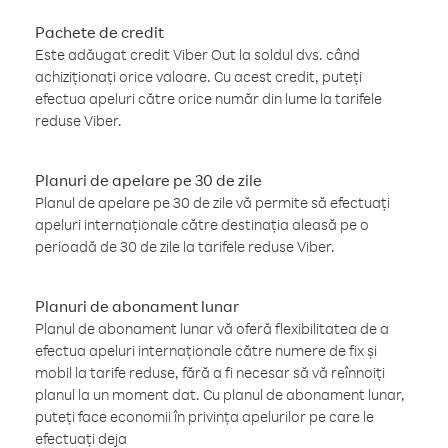
Pachete de credit
Este adăugat credit Viber Out la soldul dvs. când
achiziționați orice valoare. Cu acest credit, puteți
efectua apeluri către orice număr din lume la tarifele
reduse Viber.
Planuri de apelare pe 30 de zile
Planul de apelare pe 30 de zile vă permite să efectuați
apeluri internaționale către destinația aleasă pe o
perioadă de 30 de zile la tarifele reduse Viber.
Planuri de abonament lunar
Planul de abonament lunar vă oferă flexibilitatea de a
efectua apeluri internaționale către numere de fix și
mobil la tarife reduse, fără a fi necesar să vă reînnoiți
planul la un moment dat. Cu planul de abonament lunar,
puteți face economii în privința apelurilor pe care le
efectuați deja