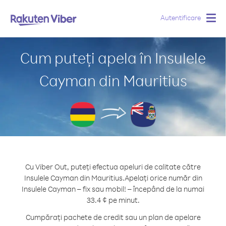
Autentificare
Togg
navig
Cum puteți apela în Insulele
Cayman din Mauritius
Cu Viber Out, puteți efectua apeluri de calitate către
Insulele Cayman din Mauritius.
Apelați orice număr din
Insulele Cayman – fix sau mobil! – începând de la numai
33.4 ¢ pe minut.
Cumpărați pachete de credit sau un plan de apelare