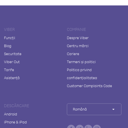
VIBER
COMPANIE
Funcții
Despre Viber
Blog
Centru mărci
Securitate
Cariere
Viber Out
Termeni și politici
Tarife
Politica privind
Asistență
confidențialitatea
Customer Complaints Code
DESCĂRCARE
Română
Android
iPhone & iPad