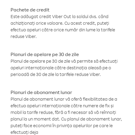
Pachete de credit
Este adăugat credit Viber Out la soldul dvs. când
achiziționați orice valoare. Cu acest credit, puteți
efectua apeluri către orice număr din lume la tarifele
reduse Viber.
Planuri de apelare pe 30 de zile
Planul de apelare pe 30 de zile vă permite să efectuați
apeluri internaționale către destinația aleasă pe o
perioadă de 30 de zile la tarifele reduse Viber.
Planuri de abonament lunar
Planul de abonament lunar vă oferă flexibilitatea de a
efectua apeluri internaționale către numere de fix și
mobil la tarife reduse, fără a fi necesar să vă reînnoiți
planul la un moment dat. Cu planul de abonament lunar,
puteți face economii în privința apelurilor pe care le
efectuați deja