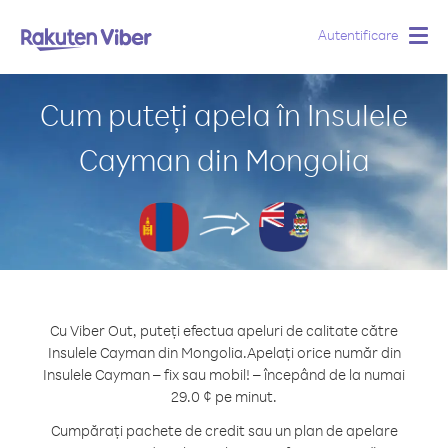
Autentificare
Togg
navig
Cum puteți apela în Insulele
Cayman din Mongolia
Cu Viber Out, puteți efectua apeluri de calitate către
Insulele Cayman din Mongolia.
Apelați orice număr din
Insulele Cayman – fix sau mobil! – începând de la numai
29.0 ¢ pe minut.
Cumpărați pachete de credit sau un plan de apelare