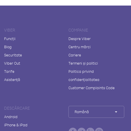
VIBER
COMPANIE
Funcții
Despre Viber
Blog
Centru mărci
Securitate
Cariere
Viber Out
Termeni și politici
Tarife
Politica privind
Asistență
confidențialitatea
Customer Complaints Code
DESCĂRCARE
Română
Android
iPhone & iPad