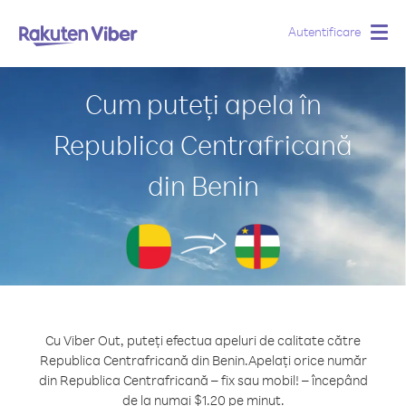
Autentificare
Togg
navig
Cum puteți apela în
Republica Centrafricană
din Benin
Cu Viber Out, puteți efectua apeluri de calitate către
Republica Centrafricană din Benin.
Apelați orice număr
din Republica Centrafricană – fix sau mobil! – începând
de la numai $1.20 pe minut.