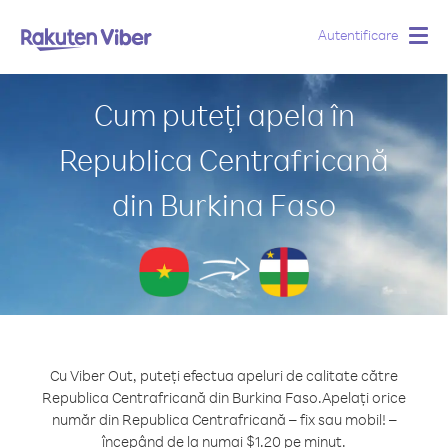
Autentificare
Togg
navig
Cum puteți apela în
Republica Centrafricană
din Burkina Faso
Cu Viber Out, puteți efectua apeluri de calitate către
Republica Centrafricană din Burkina Faso.
Apelați orice
număr din Republica Centrafricană – fix sau mobil! –
începând de la numai $1.20 pe minut.