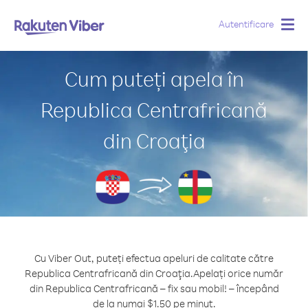
Autentificare
Togg
navig
Cum puteți apela în
Republica Centrafricană
din Croaţia
Cu Viber Out, puteți efectua apeluri de calitate către
Republica Centrafricană din Croaţia.
Apelați orice număr
din Republica Centrafricană – fix sau mobil! – începând
de la numai $1.50 pe minut.