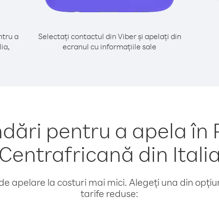
tru a
Selectați contactul din Viber și apelați din
ia,
ecranul cu informațiile sale
ări pentru a apela în 
Centrafricană din Itali
e apelare la costuri mai mici. Alegeți una din opțiuni
tarife reduse: