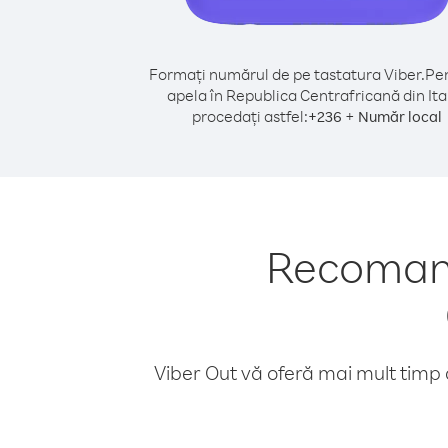
Formați numărul de pe tastatura Viber.
Pen
apela în Republica Centrafricană din Ital
procedați astfel:
+
+
236
Număr local
Recomand
Viber Out vă oferă mai mult timp d