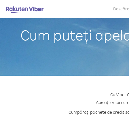
Descăr
Cum puteți apela
Cu Viber O
Apelați orice num
Cumpărați pachete de credit sa