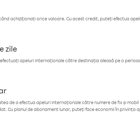
când achiziționați orice valoare. Cu acest credit, puteți efectua ape
e zile
efectuați apeluri internaționale către destinația aleasă pe o perioadă
ar
tea de a efectua apeluri internaționale către numere de fix și mobil la
at. Cu planul de abonament lunar, puteți face economii în privința ap