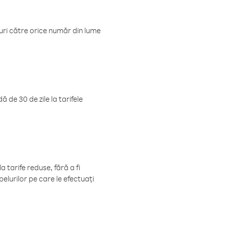
luri către orice număr din lume
 de 30 de zile la tarifele
 tarife reduse, fără a fi
elurilor pe care le efectuați