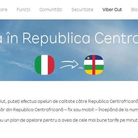
care
Funcții
Comunități
Securitate
Viber Out
Bl
 în Republica Centraf
ut, puteți efectua apeluri de calitate către Republica Centrafricană 
ăr din Republica Centrafricană – fix sau mobil! – începând de la num
u un plan de apelare pentru a avea de cele mai bune tarife pe minut