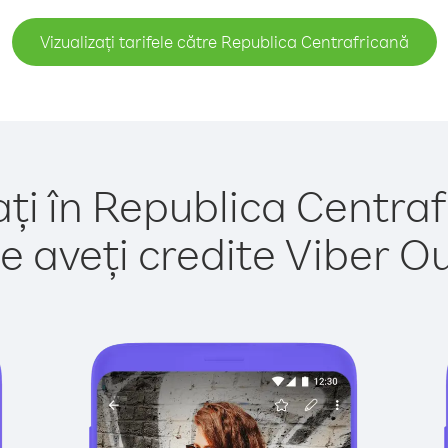
Vizualizați tarifele către Republica Centrafricană
ați în Republica Centraf
e aveți credite Viber Out